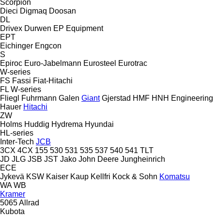
Scorpion
Dieci
Digmaq
Doosan
DL
Drivex
Durwen
EP Equipment
EPT
Eichinger
Engcon
S
Epiroc
Euro-Jabelmann
Eurosteel
Eurotrac
W-series
FS
Fassi
Fiat-Hitachi
FL
W-series
Fliegl
Fuhrmann
Galen
Giant
Gjerstad
HMF
HNH Engineering
Hauer
Hitachi
ZW
Holms
Huddig
Hydrema
Hyundai
HL-series
Inter-Tech
JCB
3CX
4CX
155
530
531
535
537
540
541
TLT
JD
JLG
JSB
JST
Jako
John Deere
Jungheinrich
ECE
Jykevä
KSW
Kaiser
Kaup
Kellfri
Kock & Sohn
Komatsu
WA
WB
Kramer
5065
Allrad
Kubota