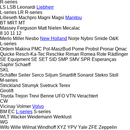
R-series
LS
LSB
Leonardi
Liebherr
L-series
LR
R-series
Lilleseth
Machpro
Magni
Magsi
Manitou
BT
MRT
MT
Massey Ferguson
Matt Nielen
Mecalac
8
10
11
12
Merlo
Miller
Nesbo
New Holland
Norje
Nybro Smide
O&K
L-series
Ordem Makina
PMC
Pol-MaszBud
Pome
Probst
Pronar
Qmac
Quicke
Resch-Ka-Tec
Reschke
Riman
Romea
Rote
Rädlinger
SE Equipment
SE
SET
SID
SMP
SMV
SPR Esperanças
Saphir
Schaeff
SKL
Schäffer
Seiler
Serco
Siljum
Smartlift
Sonarol
Stekro
Stoll
M-series
Strickland
Strumyk
Svetruck
Terex
Girolift
Toyota
Trejon
Trevi Benne
UFO
VTN
Verachtert
CW
Vicinay
Volmer
Volvo
BM
EC
L-series
S-series
WLT
Wacker
Weidemann
Werklust
WG
Wifo
Wille
Wilmat
Windhoff
XYZ
YPV
Yale
ZFE
Zeppelin