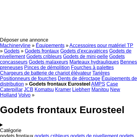
Déposer une annonce
Machineryline
»
Équipements
»
Accessoires pour matériel TP
»
Godets
»
Godets frontaux
Godets d'excavatrices
Godets de
nivellement
Godets cribleurs
Godets de mini-pelle
Godets
concasseurs
Godets malaxeurs
Marteaux hydrauliques
Bennes
preneuses
Pinces de démolition
Fourches à palettes
Chargeurs de batterie de chariot élévateur
Tarières
Positionneurs de fourches
Dents de déroctage
Équipements de
distribution
»
Godets frontaux Eurosteel
AMPS
Case
Caterpillar
JCB
Komatsu
Kramer
Liebherr
Manitou
New
Holland
Volvo
»
Godets frontaux Eurosteel
Catégorie
godets frontaux
godets cribleurs
godets de nivellement
godets