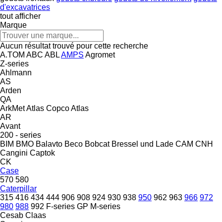
d'excavatrices
tout afficher
Marque
Aucun résultat trouvé pour cette recherche
A.TOM
ABC
ABL
AMPS
Agromet
Z-series
Ahlmann
AS
Arden
QA
ArkMet
Atlas Copco
Atlas
AR
Avant
200 - series
BIM
BMO
Balavto
Beco
Bobcat
Bressel und Lade
CAM
CNH
Cangini
Captok
CK
Case
570
580
Caterpillar
315
416
434
444
906
908
924
930
938
950
962
963
966
972
980
988
992
F-series
GP
M-series
Cesab
Claas