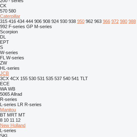
200 - series
CK
570
580
Caterpillar
315
416
434
444
906
908
924
930
938
950
962
963
966
972
980
988
992
F-series
GP
M-series
Scorpion
DL
EPT
S
W-series
FL
W-series
ZW
HL-series
JCB
3CX
4CX
155
530
531
535
537
540
541
TLT
ECE
WA
WB
5065
Allrad
R-series
L-series
LR
R-series
Manitou
BT
MRT
MT
8
10
11
12
New Holland
L-series
SKL