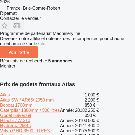
2026
France, Brie-Comte-Robert
Ripamat
Contacter le vendeur
Programme de partenariat Machineryline
Devenez notre affilié et obtenez des récompenses pour chaque
client amené sur le site
Voir l'offre
Résultats de recherche:
5 annonces
Montrer
Prix de godets frontaux Atlas
Atlas
1 000 €
Atlas SW / AR65/ 2050 mm
2 200 €
Bobcat 1700mm
850 €
Caterpillar 1880mm / 900 litres
Année: 2018
2 250 €
Godet universel
990 €
Hitachi ZW 310
Année: 2010
3 500 €
Hydrema 2M45
Année: 2014
1 400 €
Volvo GHD 3500 LITRES
Année: 2017
5 900 €