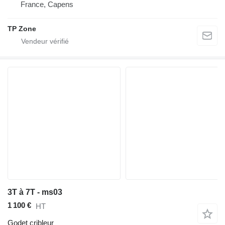
France, Capens
TP Zone
3T à 7T - ms03
1 100 €
HT
Godet cribleur