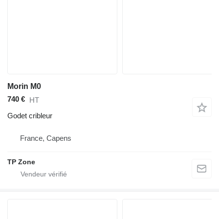
Morin M0
740 €
HT
Godet cribleur
France, Capens
TP Zone