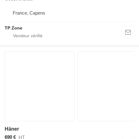
France, Capens
TP Zone
Häner
690 €
HT