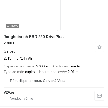
VIDÉO
Jungheinrich ERD 220 DrivePlus
2 300 €
Gerbeur
2019
5 714 m/h
Capacité de charge
2 000 kg
Carburant
électro
Type de mât
duplex
Hauteur de levée
2,01 m
République tchèque, Červená Voda
VZV.cz