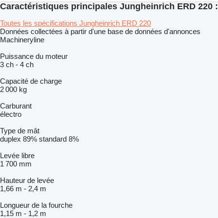
Caractéristiques principales Jungheinrich ERD 220 :
Toutes les spécifications Jungheinrich ERD 220
Données collectées à partir d'une base de données d'annonces
Machineryline
Puissance du moteur
3 ch
-
4 ch
Capacité de charge
2 000 kg
Carburant
électro
Type de mât
duplex
89%
standard
8%
Levée libre
1 700 mm
Hauteur de levée
1,66 m
-
2,4 m
Longueur de la fourche
1,15 m
-
1,2 m