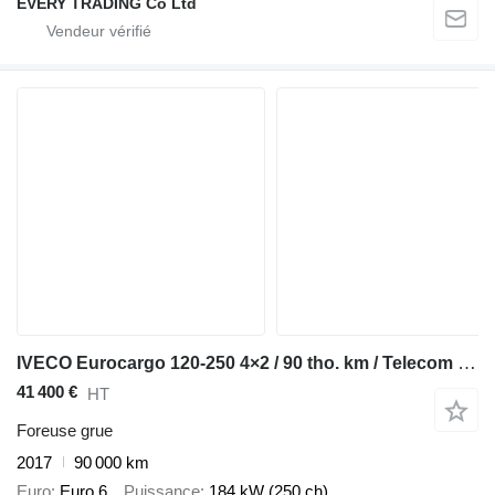
EVERY TRADING Co Ltd
IVECO Eurocargo 120-250 4×2 / 90 tho. km / Telecom 20 drilling rig
41 400 €
HT
Foreuse grue
2017
90 000 km
Euro
Euro 6
Puissance
184 kW (250 ch)