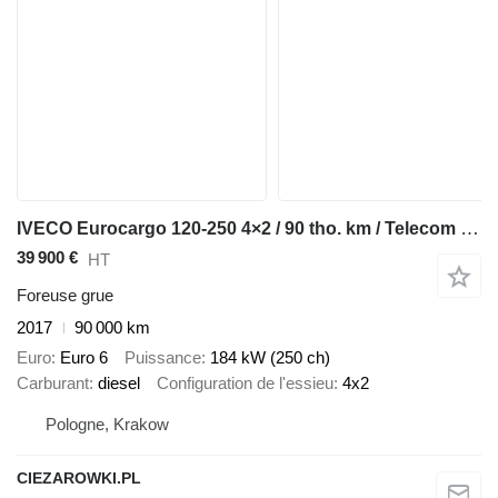
IVECO Eurocargo 120-250 4×2 / 90 tho. km / Telecom 20 drilling rig
39 900 €
HT
Foreuse grue
2017
90 000 km
Euro
Euro 6
Puissance
184 kW (250 ch)
Carburant
diesel
Configuration de l'essieu
4x2
Pologne, Krakow
CIEZAROWKI.PL