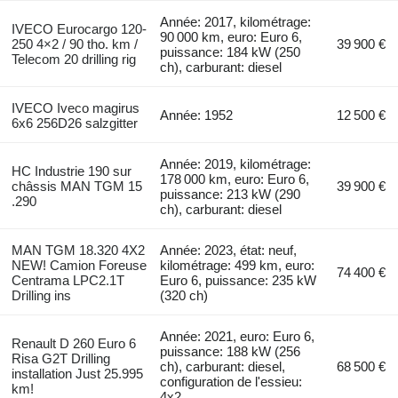
Année: 2017, kilométrage:
IVECO Eurocargo 120-
90 000 km, euro: Euro 6,
250 4×2 / 90 tho. km /
39 900 €
puissance: 184 kW (250
Telecom 20 drilling rig
ch), carburant: diesel
IVECO Iveco magirus
Année: 1952
12 500 €
6x6 256D26 salzgitter
Année: 2019, kilométrage:
HC Industrie 190 sur
178 000 km, euro: Euro 6,
châssis MAN TGM 15
39 900 €
puissance: 213 kW (290
.290
ch), carburant: diesel
MAN TGM 18.320 4X2
Année: 2023, état: neuf,
NEW! Camion Foreuse
kilométrage: 499 km, euro:
74 400 €
Centrama LPC2.1T
Euro 6, puissance: 235 kW
Drilling ins
(320 ch)
Année: 2021, euro: Euro 6,
Renault D 260 Euro 6
puissance: 188 kW (256
Risa G2T Drilling
ch), carburant: diesel,
68 500 €
installation Just 25.995
configuration de l'essieu:
km!
4x2