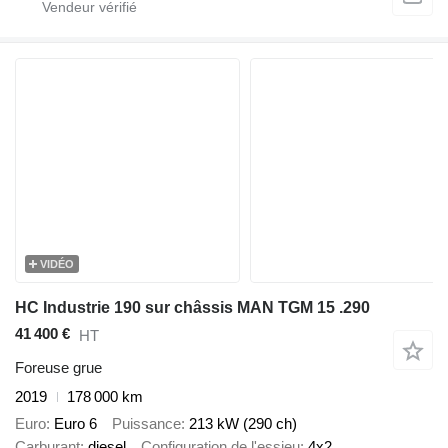
VIDÉO
HC Industrie 190 sur châssis MAN TGM 15 .290
41 400 €
HT
Foreuse grue
2019
178 000 km
Euro
Euro 6
Puissance
213 kW (290 ch)
Carburant
diesel
Configuration de l'essieu
4x2