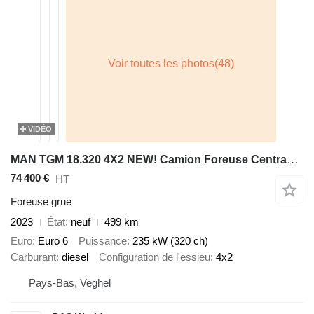
VIDÉO
MAN TGM 18.320 4X2 NEW! Camion Foreuse Centrama LPC2.1T Drilling ins
74 400 €
HT
Foreuse grue
2023
État
neuf
499 km
Euro
Euro 6
Puissance
235 kW (320 ch)
Carburant
diesel
Configuration de l'essieu
4x2
Pays-Bas, Veghel