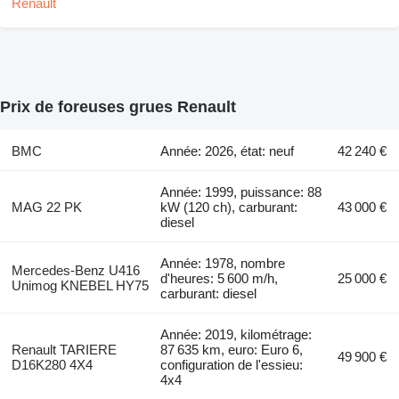
Prix de foreuses grues Renault
BMC
Année: 2026, état: neuf
42 240 €
Année: 1999, puissance: 88
MAG 22 PK
kW (120 ch), carburant:
43 000 €
diesel
Année: 1978, nombre
Mercedes-Benz U416
d'heures: 5 600 m/h,
25 000 €
Unimog KNEBEL HY75
carburant: diesel
Année: 2019, kilométrage:
Renault TARIERE
87 635 km, euro: Euro 6,
49 900 €
D16K280 4X4
configuration de l'essieu:
4x4