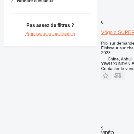
Nombre d'essieux
6
Pas assez de filtres ?
Vögele SUPER
Proposer une modification
Prix sur demand
Finisseur sur che
2023
Chine, Anhui
YIWU XUNDAN 
Contacter le ven
9
VIDÉO