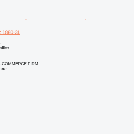
 1880-3L
e
nilles
E-COMMERCE FIRM
deur