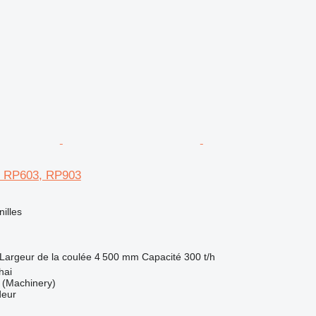
 RP603, RP903
nilles
Largeur de la coulée
4 500 mm
Capacité
300 t/h
hai
(Machinery)
deur