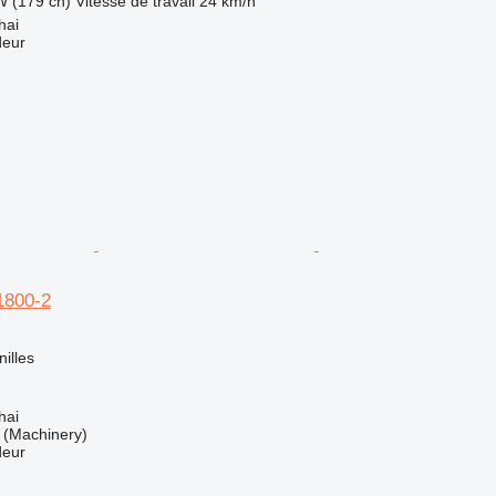
W (179 ch)
Vitesse de travail
24 km/h
hai
deur
1800-2
nilles
hai
(Machinery)
deur