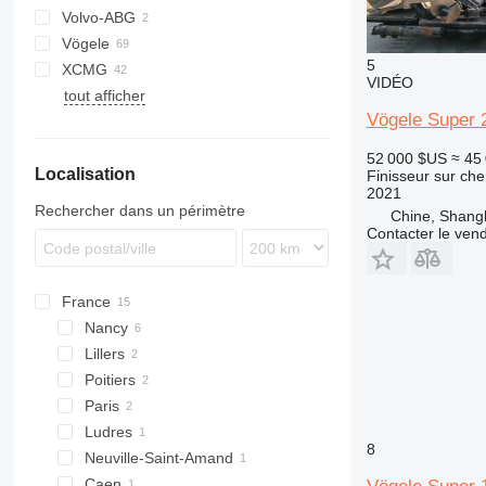
Volvo-ABG
SAP
Vögele
SSP
8820
5
XCMG
Super
SP
VIDÉO
tout afficher
RP
Vögele Super 
52 000 $US
≈ 45
Localisation
Finisseur sur che
2021
Rechercher dans un périmètre
Chine, Shang
Contacter le ven
France
Nancy
Lillers
Poitiers
Paris
Ludres
8
Neuville-Saint-Amand
Caen