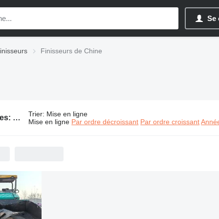
Se 
inisseurs
Finisseurs de Chine
Trier
:
Mise en ligne
134 annonces:
Finisseurs de Chine
Mise en ligne
Par ordre décroissant
Par ordre croissant
Année