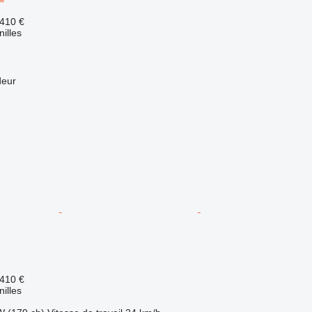
 410 €
nilles
deur
 410 €
nilles