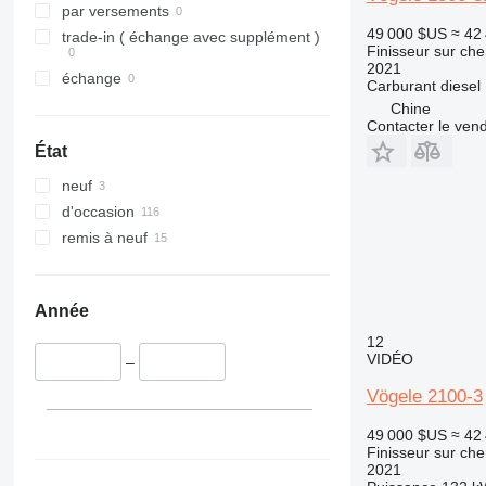
par versements
49 000 $US
≈ 42
trade-in ( échange avec supplément )
Finisseur sur che
2021
échange
Carburant
diesel
Chine
Contacter le ven
État
neuf
d'occasion
remis à neuf
Année
12
VIDÉO
–
Vögele 2100-3
49 000 $US
≈ 42
Finisseur sur che
2021