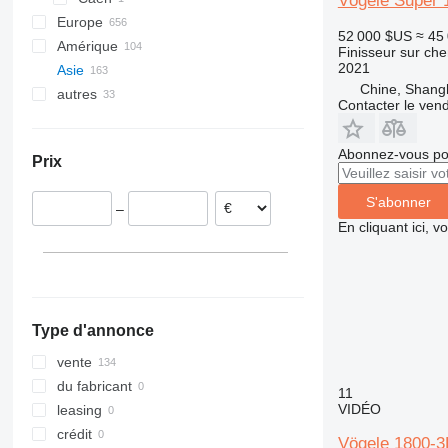
Vögele Super 
Europe
52 000 $US
≈ 45
Amérique
Allemagne
Finisseur sur che
2021
Asie
Pays-Bas
États-Unis
Chine, Shang
autres
Pologne
Mexique
Chine
Contacter le ven
Xuzhou
Italie
Israël
Ukraine
Shanghai
Autriche
Émirats arabes unis
Brésil
Abonnez-vous pou
Prix
Hefei
Royaume-Uni
Malaisie
Afrique du Sud
Baoding
Roumanie
Turquie
Moldavie
S'abonner
–
Taicang
Lituanie
Japon
En cliquant ici, 
tout afficher
Anhui
Arabie saoudite
Kazakhstan
Type d'annonce
vente
du fabricant
11
VIDÉO
leasing
crédit
Vögele 1800-3