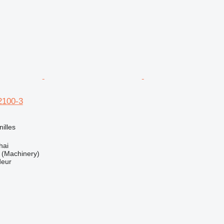
2100-3
nilles
hai
(Machinery)
deur