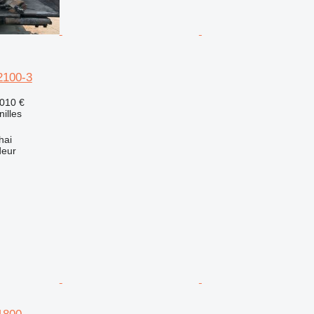
2100-3
 010 €
nilles
hai
deur