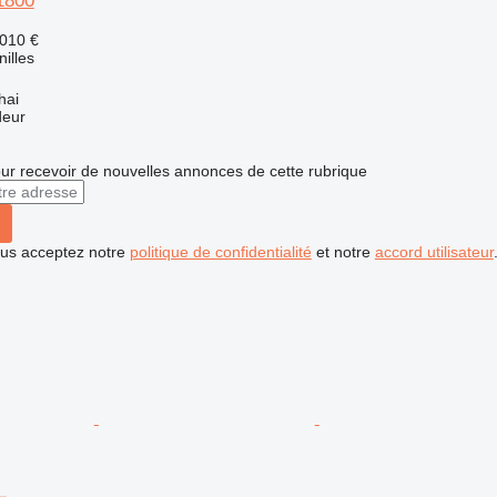
1800
 010 €
nilles
hai
deur
r recevoir de nouvelles annonces de cette rubrique
vous acceptez notre
politique de confidentialité
et notre
accord utilisateur
L