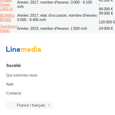
Vögele
41 000 €
Année: 2017, nombre d'heures: 3 000 - 6 100
Super
-
m/h
1303-3i
66 000 €
90 000 €
BOMAG
Année: 2017, état: d'occasion, nombre d'heures:
-
BF600
6 000 - 8 400 m/h
120 000 €
Sumitomo
Année: 2019, nombre d'heures: 1 500 m/h
24 000 €
HA60
Société
Qui sommes-nous
Aide
Contacts
France / français