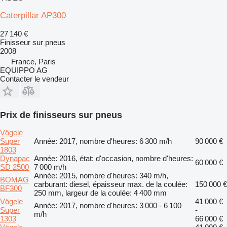
Caterpillar AP300
27 140 €
Finisseur sur pneus
2008
France, Paris
EQUIPPO AG
Contacter le vendeur
Prix de finisseurs sur pneus
Vögele
Super
Année: 2017, nombre d'heures: 6 300 m/h
90 000 €
1803
Dynapac
Année: 2016, état: d'occasion, nombre d'heures:
60 000 €
SD 2500
7 000 m/h
Année: 2015, nombre d'heures: 340 m/h,
BOMAG
carburant: diesel, épaisseur max. de la coulée:
150 000 €
BF300
250 mm, largeur de la coulée: 4 400 mm
Vögele
41 000 €
Année: 2017, nombre d'heures: 3 000 - 6 100
Super
-
m/h
1303
66 000 €