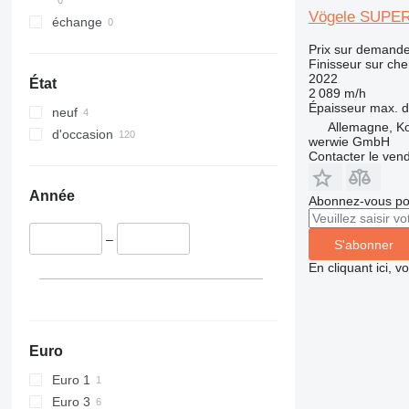
Vögele SUPER
échange
Prix sur demand
Finisseur sur che
2022
État
2 089 m/h
Épaisseur max. d
neuf
Allemagne, K
d'occasion
werwie GmbH
Contacter le ven
Année
Abonnez-vous pou
–
S'abonner
En cliquant ici, 
Euro
Euro 1
Euro 3