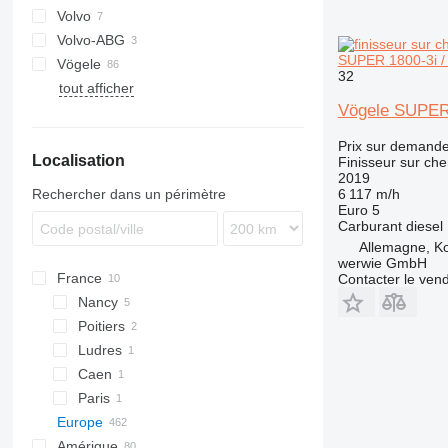
Volvo
CS
Volvo-ABG
F series
SUPER 1800-3i /
Vögele
SD
6820
32
tout afficher
8820
AB
Vögele SUPER
MT
SB
Prix sur demand
Localisation
Super
Finisseur sur che
2019
Rechercher dans un périmètre
6 117 m/h
Euro 5
Carburant
diesel
Allemagne, K
werwie GmbH
France
Contacter le ven
Nancy
Poitiers
Ludres
Caen
Paris
Europe
Amérique
Allemagne