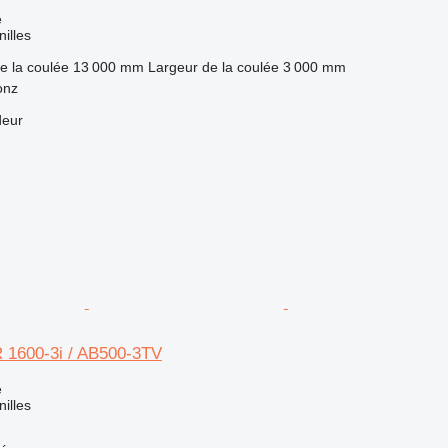
e
nilles
e la coulée
13 000 mm
Largeur de la coulée
3 000 mm
onz
deur
 1600-3i / AB500-3TV
e
nilles