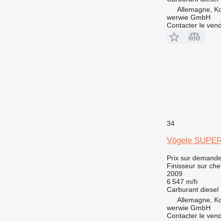
Allemagne, K
werwie GmbH
Contacter le ven
34
Vögele SUPER
Prix sur demand
Finisseur sur che
2009
6 547 m/h
Carburant
diesel
Allemagne, K
werwie GmbH
Contacter le ven