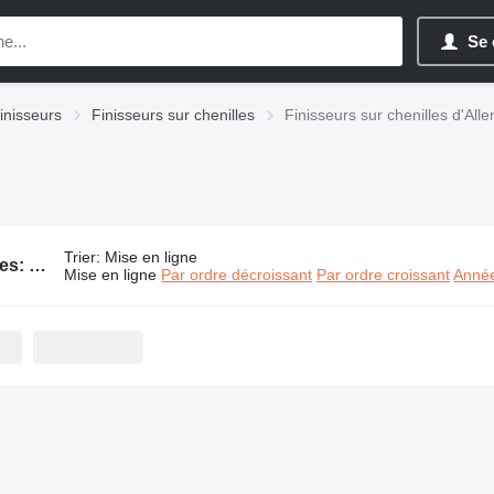
Se 
inisseurs
Finisseurs sur chenilles
Finisseurs sur chenilles d'Al
Trier
:
Mise en ligne
124 annonces:
Finisseurs sur chenilles d'Allemagne
Mise en ligne
Par ordre décroissant
Par ordre croissant
Année