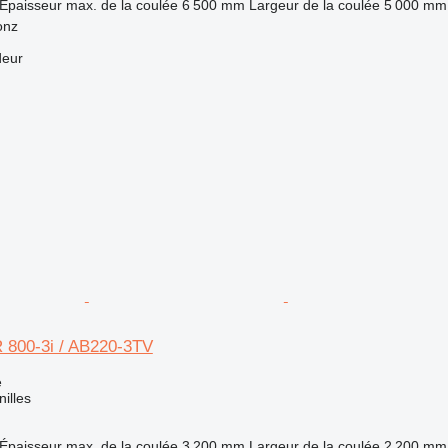
Épaisseur max. de la coulée
6 500 mm
Largeur de la coulée
5 000 mm
onz
deur
 800-3i / AB220-3TV
e
nilles
Épaisseur max. de la coulée
3 200 mm
Largeur de la coulée
2 200 mm