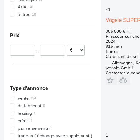
Asie
Mainz
Pays-Bas
États-Unis
41
autres
Trier
Pologne
Mexique
Chine
Vögele SUPER
Nagold
Autriche
Israël
Ukraine
Karlsruhe
Italie
Émirats arabes unis
Brésil
385 000 €
HT
Prix
Finisseur sur che
Malsch
Royaume-Uni
Turquie
Moldavie
2024
Lübeck
Roumanie
Arabie saoudite
815 m/h
–
Euro 5
Halver
Lituanie
Kazakhstan
Carburant
diesel
tout afficher
Saarbrucken
Allemagne, K
tout afficher
werwie GmbH
Contacter le ven
Type d'annonce
vente
du fabricant
leasing
crédit
par versements
1
trade-in ( échange avec supplément )