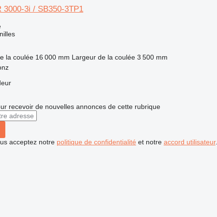
 3000-3i / SB350-3TP1
e
nilles
e la coulée
16 000 mm
Largeur de la coulée
3 500 mm
onz
deur
r recevoir de nouvelles annonces de cette rubrique
vous acceptez notre
politique de confidentialité
et notre
accord utilisateur