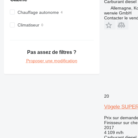
Carburant
diesel
Allemagne, K
Chauffage autonome
werwie GmbH
Contacter le ven
Climatiseur
Pas assez de filtres ?
Proposer une modification
20
Vögele SUPER
Prix sur demand
Finisseur sur che
2017
4 109 m/h
Carburant
diesel