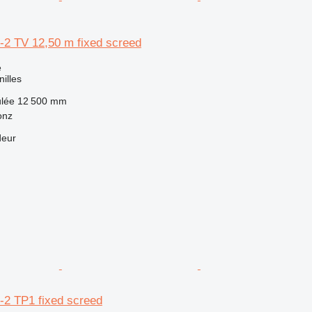
-2 TV 12,50 m fixed screed
e
nilles
ulée
12 500 mm
onz
deur
-2 TP1 fixed screed