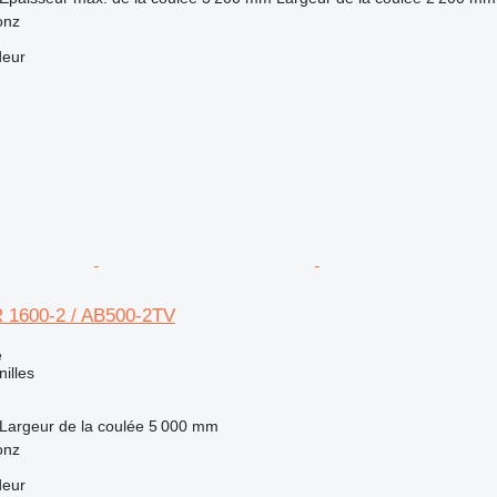
onz
deur
 1600-2 / AB500-2TV
e
nilles
Largeur de la coulée
5 000 mm
onz
deur