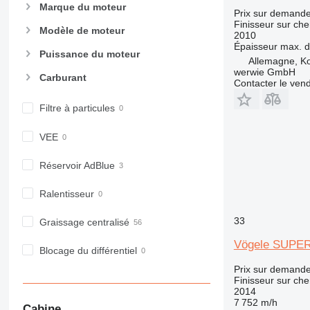
Marque du moteur
Prix sur demand
Finisseur sur che
Modèle de moteur
2010
Épaisseur max. d
Puissance du moteur
Allemagne, K
werwie GmbH
Carburant
Contacter le ven
Filtre à particules
VEE
Réservoir AdBlue
Ralentisseur
33
Graissage centralisé
Vögele SUPER
Blocage du différentiel
Prix sur demand
Finisseur sur che
2014
7 752 m/h
Cabine