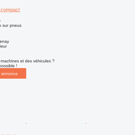
3 compact
e
e sur pneus
henay
deur
machines et des véhicules ?
possible !
 annonce