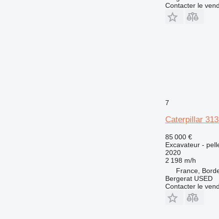
Contacter le ven
7
Caterpillar 31
85 000 €
Excavateur - pell
2020
2 198 m/h
France, Bord
Bergerat USED
Contacter le ven