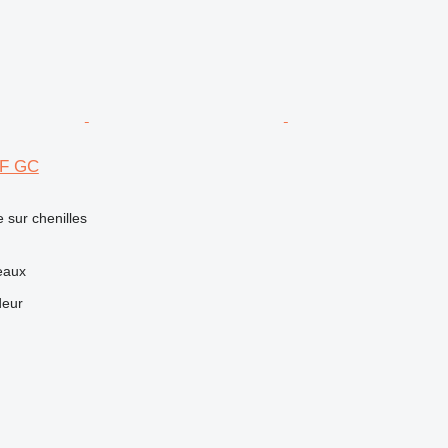
3F GC
e sur chenilles
eaux
deur