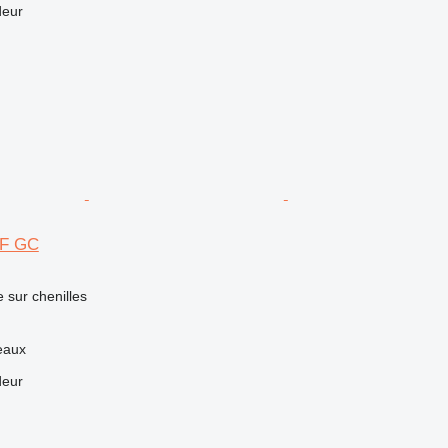
deur
3F GC
e sur chenilles
eaux
deur