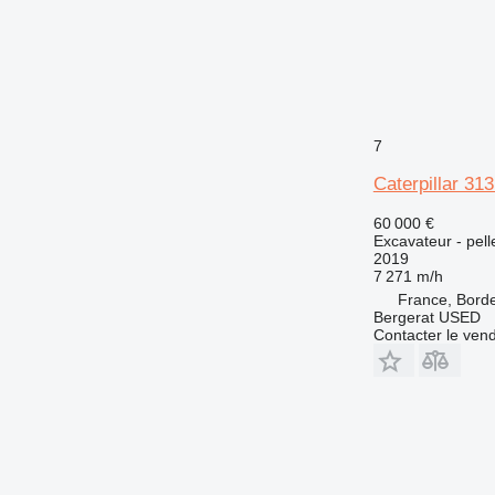
7
Caterpillar 31
60 000 €
Excavateur - pell
2019
7 271 m/h
France, Bord
Bergerat USED
Contacter le ven