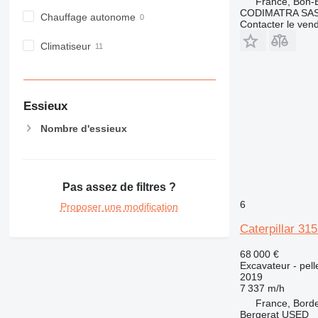
France, Bon-
CODIMATRA SA
Chauffage autonome
Contacter le ven
Climatiseur
Essieux
Nombre d'essieux
Pas assez de filtres ?
6
Proposer une modification
Caterpillar 31
68 000 €
Excavateur - pell
2019
7 337 m/h
France, Bord
Bergerat USED