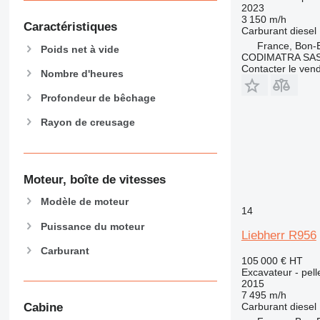
2023
3 150 m/h
Caractéristiques
Carburant
diesel
France, Bon-
Poids net à vide
CODIMATRA SA
Contacter le ven
Nombre d'heures
Profondeur de bêchage
Rayon de creusage
Moteur, boîte de vitesses
Modèle de moteur
14
Puissance du moteur
Liebherr R956
Carburant
105 000 €
HT
Excavateur - pell
2015
7 495 m/h
Carburant
diesel
Cabine