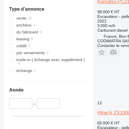
Komatsu PC21
tout afficher
Type d'annonce
98 000 €
HT
Excavateur - pell
vente
2022
enchère
3 000 m/h
Carburant
diesel
du fabricant
France, Bon-
leasing
CODIMATRA SA
Contacter le ven
crédit
par versements
trade-in ( échange avec supplément )
échange
Année
12
–
Hitachi ZX13
65 000 €
HT
Excavateur - pell