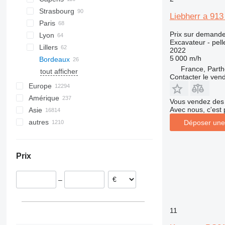
Strasbourg
Liebherr a 91
Paris
Prix sur demand
Lyon
Excavateur - pell
Lillers
2022
5 000 m/h
Bordeaux
France, Part
tout afficher
Contacter le ven
Europe
Amérique
Pays-Bas
Vous vendez des 
Avec nous, c'est 
Asie
Allemagne
Mexique
autres
Pologne
États-Unis
Chine
Déposer une
Roumanie
Canada
Inde
Ukraine
Espagne
Émirats arabes unis
Chili
Prix
Royaume-Uni
Japon
Brésil
Italie
Turquie
Pérou
–
Belgique
Géorgie
Colombie
tout afficher
Kirghizistan
Maroc
Ouzbékistan
Moldavie
11
tout afficher
Cameroun