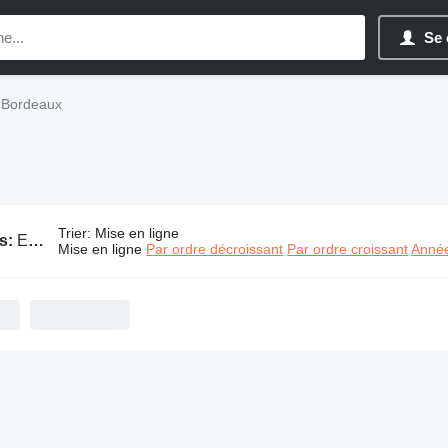
Se 
 Bordeaux
Trier
:
Mise en ligne
s:
Excavateurs à Bordeaux
Mise en ligne
Par ordre décroissant
Par ordre croissant
Année