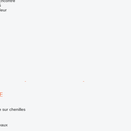
Encontre
S
deur
5F
e sur chenilles
eaux