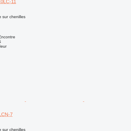
0LC-11
e sur chenilles
Encontre
S
deur
0LCN-7
e sur chenilles