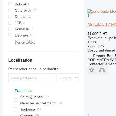
Bobcat
Caterpillar
E series
7
Doosan
302
JCB
303
DX
ZX
Mecalac 12 M
Komatsu
305
50Z-2
11 000 €
HT
Liebherr
313
JS
PC
U-series
Excavateur - pell
tout afficher
315
A-series
12
ECR
SV
1998
7 800 m/h
317
R-series
Carburant
diesel
432
France, Bon-
CODIMATRA SA
Localisation
GC
Contacter le ven
Rechercher dans un périmètre
France
Saint-Quentin
Neuville-Saint-Amand
Toulouse
Capens
2