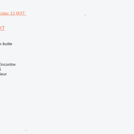
XT
e-butte
Encontre
S
deur