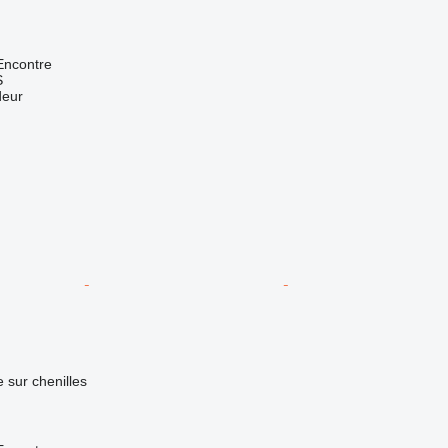
Encontre
S
deur
e sur chenilles