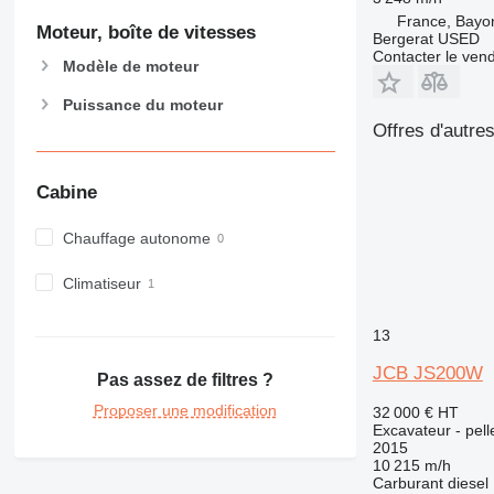
France, Bayo
Moteur, boîte de vitesses
Bergerat USED
Contacter le ven
Modèle de moteur
Puissance du moteur
Offres d'autre
Cabine
Chauffage autonome
Climatiseur
13
JCB JS200W
Pas assez de filtres ?
Proposer une modification
32 000 €
HT
Excavateur - pell
2015
10 215 m/h
Carburant
diesel