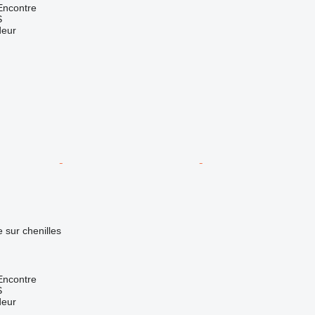
Encontre
S
deur
e sur chenilles
Encontre
S
deur