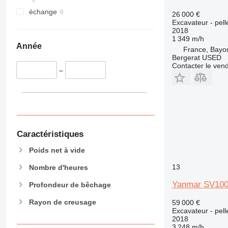
échange
26 000 €
Excavateur - pell
2018
1 349 m/h
Année
France, Bayo
Bergerat USED
Contacter le ven
–
Caractéristiques
Poids net à vide
13
Nombre d'heures
Yanmar SV10
Profondeur de bêchage
Rayon de creusage
59 000 €
Excavateur - pell
2018
3 248 m/h