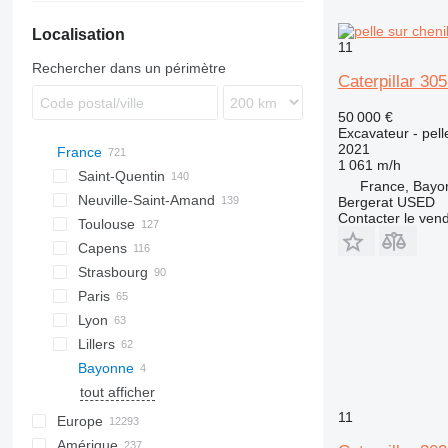
Localisation
11
Rechercher dans un périmètre
Caterpillar 30
50 000 €
Excavateur - pell
2021
France
1 061 m/h
Saint-Quentin
France, Bayo
Neuville-Saint-Amand
Bergerat USED
Contacter le ven
Toulouse
Capens
Strasbourg
Paris
Lyon
Lillers
Bayonne
tout afficher
11
Europe
Amérique
Pays-Bas