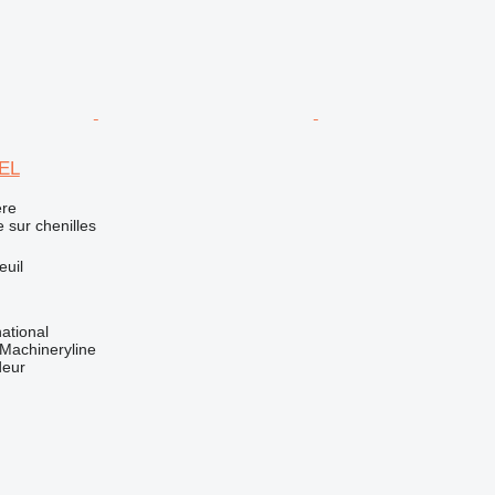
EL
re
e sur chenilles
euil
ational
Machineryline
deur