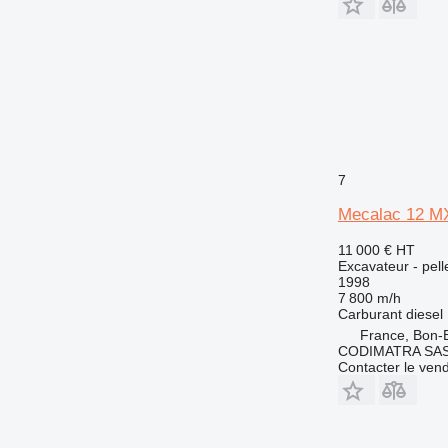
7
Mecalac 12 M
11 000 €
HT
Excavateur - pell
1998
7 800 m/h
Carburant
diesel
France, Bon-
CODIMATRA SA
Contacter le ven