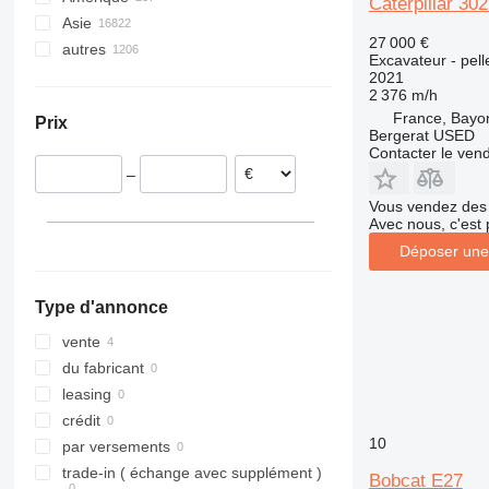
Caterpillar 30
Asie
Allemagne
Mexique
27 000 €
autres
Pologne
États-Unis
Chine
Excavateur - pell
Roumanie
Canada
Inde
Ukraine
2021
2 376 m/h
Espagne
Émirats arabes unis
Chili
France, Bayo
Prix
Royaume-Uni
Japon
Brésil
Bergerat USED
Contacter le ven
Italie
Turquie
Pérou
–
Belgique
Géorgie
Colombie
Vous vendez des 
tout afficher
Kirghizistan
Maroc
Avec nous, c'est 
Ouzbékistan
Moldavie
Déposer une
tout afficher
Cameroun
tout afficher
Type d'annonce
vente
du fabricant
leasing
crédit
10
par versements
trade-in ( échange avec supplément )
Bobcat E27