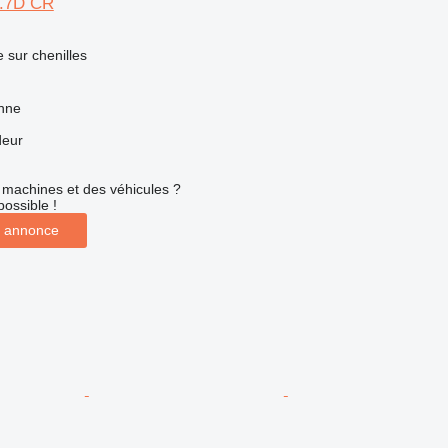
2.7D CR
e sur chenilles
nne
deur
machines et des véhicules ?
possible !
 annonce