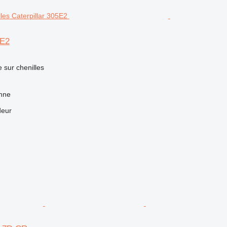
5E2
e sur chenilles
nne
deur