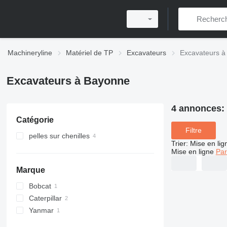
Machineryline
Matériel de TP
Excavateurs
Excavateurs à
Excavateurs à Bayonne
4 annonces:
Catégorie
Filtre
pelles sur chenilles
Trier
:
Mise en lig
Mise en ligne
Par
Marque
Bobcat
Caterpillar
E series
Yanmar
302
305
SV