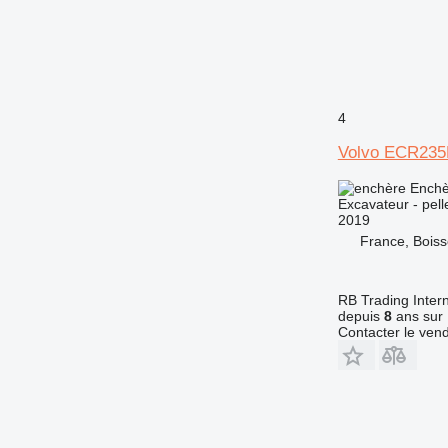
4
Volvo ECR235
Enchè
Excavateur - pell
2019
France, Boiss
RB Trading Intern
depuis
8
ans sur 
Contacter le ven