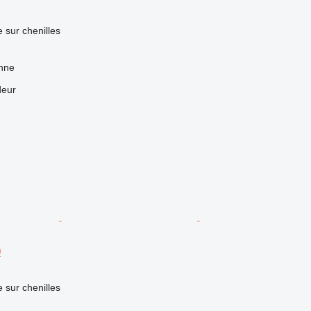
e sur chenilles
nne
deur
0
e sur chenilles