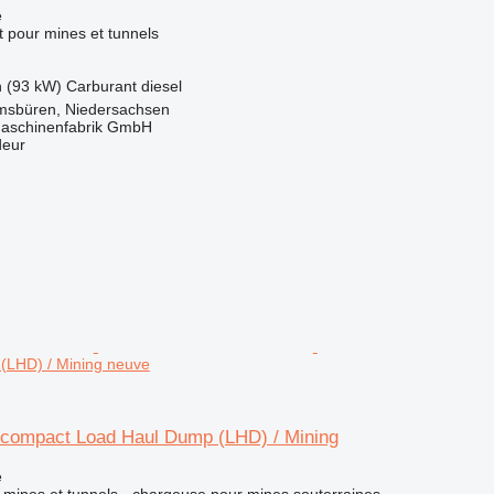
e
 pour mines et tunnels
h (93 kW)
Carburant
diesel
msbüren, Niedersachsen
aschinenfabrik GmbH
deur
(LHD) / Mining neuve
 compact Load Haul Dump (LHD) / Mining
e
mines et tunnels - chargeuse pour mines souterraines