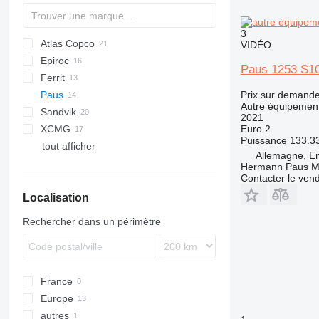
3
Atlas Copco
AL
VIDÉO
Epiroc
160
321
BTS
Paus 1253 S10
Ferrit
992
Boomer
Prix sur demand
Paus
BT
R-series
MST
Autre équipement
Sandvik
DLPA
2021
Euro 2
XCMG
DLZ
LH
EW
Puissance
133.3
tout afficher
DNK
Toro
Allemagne, E
DSK
Hermann Paus M
Contacter le ven
EHT
Localisation
PLP
PSU
Rechercher dans un périmètre
ZHN
France
Europe
autres
Allemagne