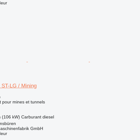
deur
 ST-LG / Mining
e
 pour mines et tunnels
h (106 kW)
Carburant
diesel
msbüren
aschinenfabrik GmbH
deur