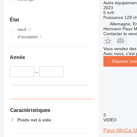
Autre équipement
2023
5 m/h
Puissance
129 c
État
Allemagne, E
Hermann Paus M
neuf
Contacter le ven
d'occasion
Vous vendez des 
Avec nous, c'est 
Année
Déposer une
–
Caractéristiques
3
Poids net à vide
VIDÉO
Paus MinCa 18