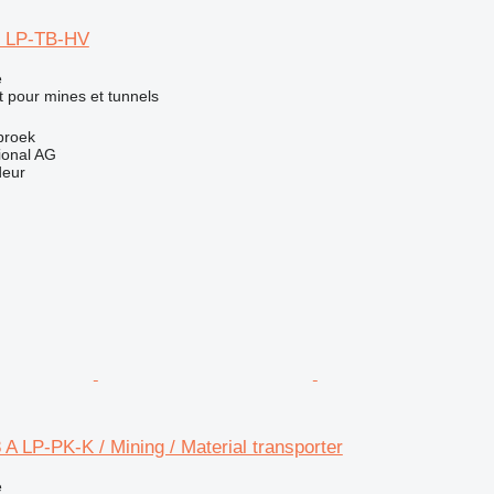
2 LP-TB-HV
e
 pour mines et tunnels
broek
ional AG
deur
A LP-PK-K / Mining / Material transporter
e