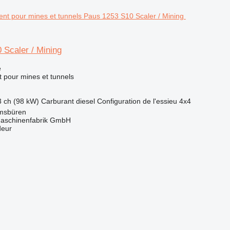
 Scaler / Mining
e
 pour mines et tunnels
3 ch (98 kW)
Carburant
diesel
Configuration de l'essieu
4x4
msbüren
aschinenfabrik GmbH
deur