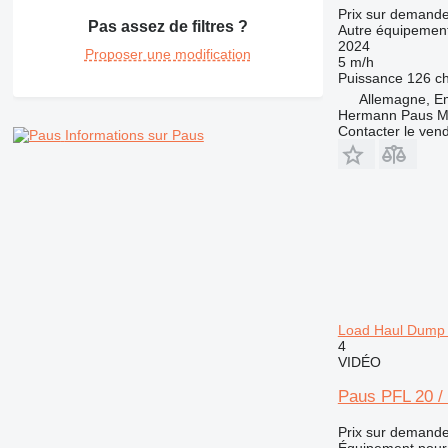
Prix sur demand
Pas assez de filtres ?
Autre équipement
2024
Proposer une modification
5 m/h
Puissance
126 c
Allemagne, E
Hermann Paus M
Contacter le ven
Informations sur Paus
Load Haul Dump 
4
VIDÉO
Paus PFL 20 /
Prix sur demand
Équipement pour 