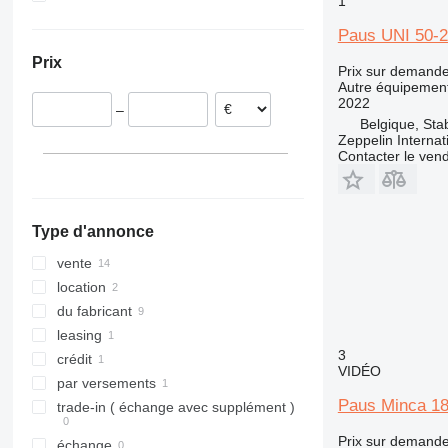
1
Belgique
Chili
Paus UNI 50-
Suède
Prix
Prix sur demand
Autre équipement
2022
–
Belgique, Sta
Zeppelin Internat
Contacter le ven
Type d'annonce
vente
location
du fabricant
leasing
3
crédit
VIDÉO
par versements
Paus Minca 18 
trade-in ( échange avec supplément )
Prix sur demand
échange