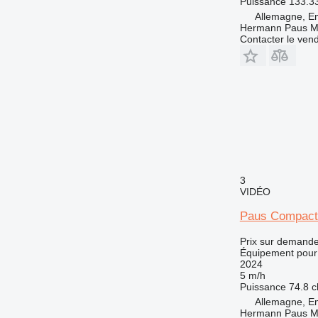
Puissance
133.3
Allemagne, E
Hermann Paus M
Contacter le ven
3
VIDÉO
Paus Compact 
Prix sur demand
Équipement pour 
2024
5 m/h
Puissance
74.8 c
Allemagne, E
Hermann Paus M