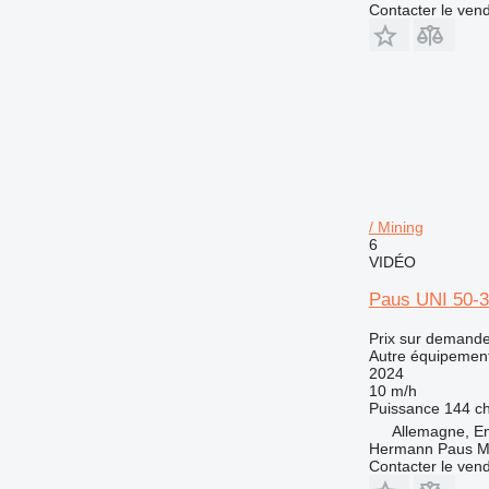
Contacter le ven
/ Mining
6
VIDÉO
Paus UNI 50-3
Prix sur demand
Autre équipement
2024
10 m/h
Puissance
144 c
Allemagne, E
Hermann Paus M
Contacter le ven