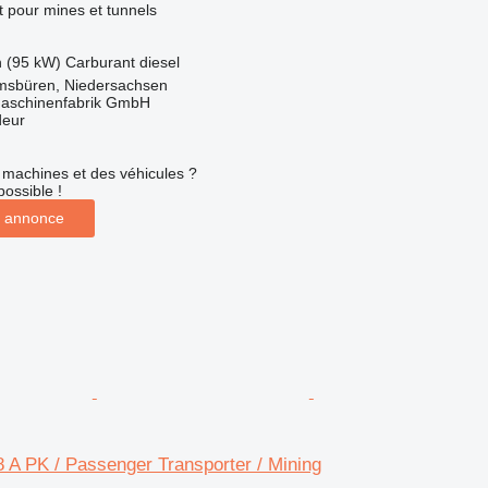
 pour mines et tunnels
h (95 kW)
Carburant
diesel
msbüren, Niedersachsen
aschinenfabrik GmbH
deur
machines et des véhicules ?
possible !
 annonce
 A PK / Passenger Transporter / Mining