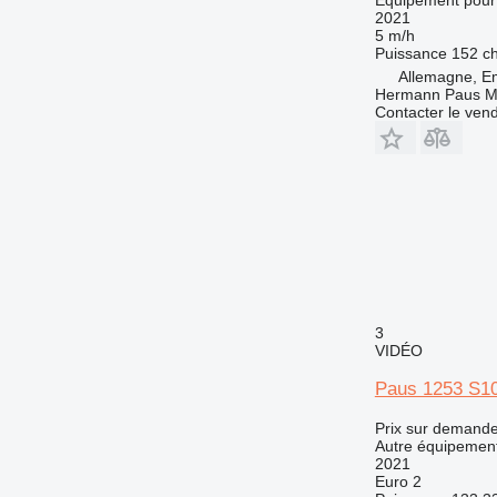
2021
5 m/h
Puissance
152 c
Allemagne, E
Hermann Paus M
Contacter le ven
3
VIDÉO
Paus 1253 S10
Prix sur demand
Autre équipement
2021
Euro 2