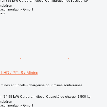
3 ch (98 kW)
Carburant
diesel
Configuration de l'essieu
4x4
msbüren
aschinenfabrik GmbH
deur
LHD / PFL 8 / Mining
e
mines et tunnels - chargeuse pour mines souterraines
h (54.98 kW)
Carburant
diesel
Capacité de charge
1 500 kg
msbüren
aschinenfabrik GmbH