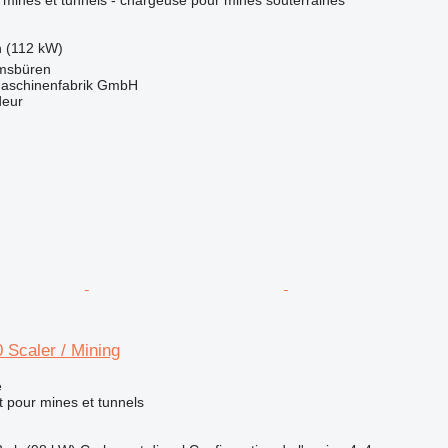
h (112 kW)
msbüren
aschinenfabrik GmbH
deur
 Scaler / Mining
e
 pour mines et tunnels