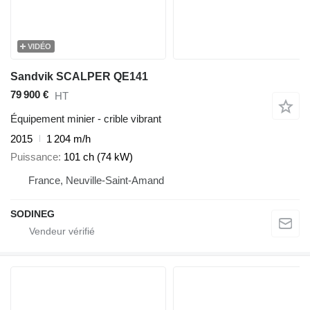
VIDÉO
Sandvik SCALPER QE141
79 900 €
HT
Équipement minier - crible vibrant
2015
1 204 m/h
Puissance
101 ch (74 kW)
France, Neuville-Saint-Amand
SODINEG