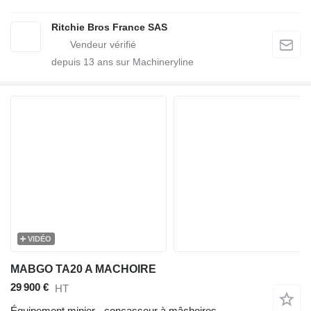
Ritchie Bros France SAS
depuis
13
ans sur Machineryline
VIDÉO
MABGO TA20 A MACHOIRE
29 900 €
HT
Équipement minier - concasseur à mâchoires