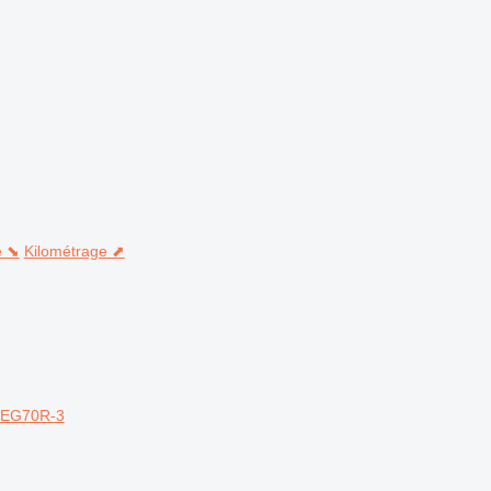
e ⬊
Kilométrage ⬈
i EG70R-3