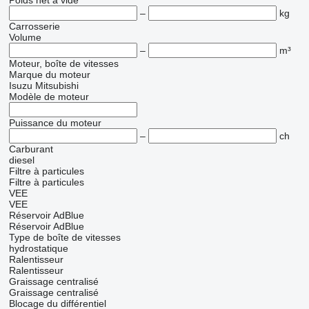
Poids net à vide
–
kg
Carrosserie
Volume
–
m³
Moteur, boîte de vitesses
Marque du moteur
Isuzu
Mitsubishi
Modèle de moteur
Puissance du moteur
–
ch
Carburant
diesel
Filtre à particules
Filtre à particules
VEE
VEE
Réservoir AdBlue
Réservoir AdBlue
Type de boîte de vitesses
hydrostatique
Ralentisseur
Ralentisseur
Graissage centralisé
Graissage centralisé
Blocage du différentiel