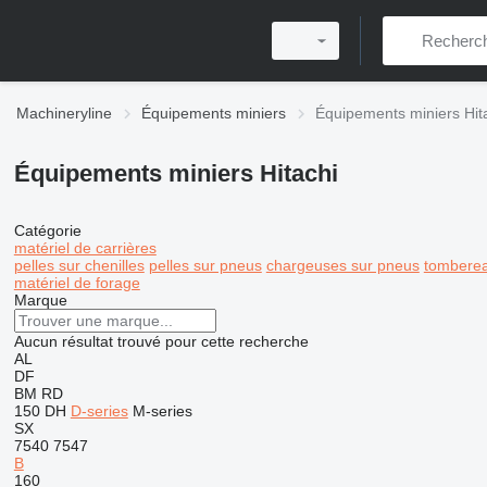
Machineryline
Équipements miniers
Équipements miniers Hit
Équipements miniers Hitachi
Catégorie
matériel de carrières
pelles sur chenilles
pelles sur pneus
chargeuses sur pneus
tomberea
matériel de forage
Marque
Aucun résultat trouvé pour cette recherche
AL
DF
BM
RD
150 DH
D-series
M-series
SX
7540
7547
B
160