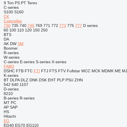
9 Ton
PS
PT
Terex
C-series
S100
S160
CK
Caterpillar
730
735
740
745
769
771
772
773
775
777
D series
60
100
110
120
150
250
BTS
DA
AK
DW
SM
Boomer
R-series
W-series
C-series
E-series
S-series
X-series
FABO
DSHC
FTB
FTC
FTI
FTJ
FTS
FTV
Fullstar
MCC
MCK
MDMK
ME
M
K-series
BT
DLPA
DLZ
DNK
DSK
EHT
PLP
PSU
ZHN
542
640
1107
D-series
8210
B-series
R-series
MT
PC
AP
SAP
HS
Hitachi
EG
EG40
EG70
EG110