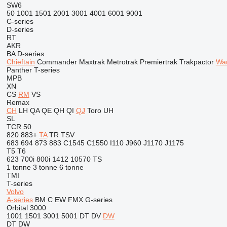
SW6
50
1001
1501
2001
3001
4001
6001
9001
C-series
D-series
RT
AKR
BA
D-series
Chieftain
Commander
Maxtrak
Metrotrak
Premiertrak
Trakpactor
War
Panther
T-series
MPB
XN
CS
RM
VS
Remax
CH
LH
QA
QE
QH
QI
QJ
Toro
UH
SL
TCR 50
820
883+
TA
TR
TSV
683
694
873
883
C1545
C1550
I110
J960
J1170
J1175
T5
T6
623
700i
800i
1412
10570
TS
1 tonne
3 tonne
6 tonne
TMI
T-series
Volvo
A-series
BM
C
EW
FMX
G-series
Orbital 3000
1001
1501
3001
5001
DT
DV
DW
DT
DW