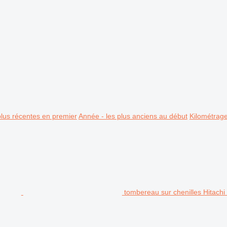
plus récentes en premier
Année - les plus anciens au début
Kilométrag
tombereau sur chenilles Hitach