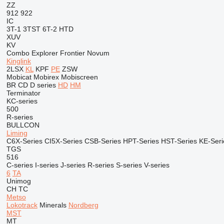
ZZ
912
922
IC
3T-1
3TST
6T-2
HTD
XUV
KV
Combo
Explorer
Frontier
Novum
Kinglink
2LSX
KL
KPF
PE
ZSW
Mobicat
Mobirex
Mobiscreen
BR
CD
D series
HD
HM
Terminator
KC-series
500
R-series
BULLCON
Liming
C6X-Series
CI5X-Series
CSB-Series
HPT-Series
HST-Series
KE-Seri
TGS
516
C-series
I-series
J-series
R-series
S-series
V-series
6
TA
Unimog
CH
TC
Metso
Lokotrack
Minerals
Nordberg
MST
MT