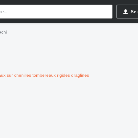
Se 
achi
ux sur chenilles
tombereaux rigides
draglines