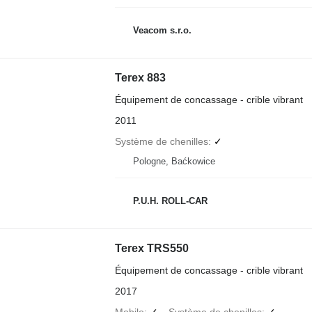
Veacom s.r.o.
Terex 883
Équipement de concassage - crible vibrant
2011
Système de chenilles
✓
Pologne, Baćkowice
P.U.H. ROLL-CAR
Terex TRS550
Équipement de concassage - crible vibrant
2017
Mobile
✓
Système de chenilles
✓