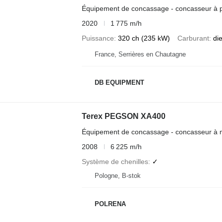
Équipement de concassage - concasseur à pe
2020
1 775 m/h
Puissance
320 ch (235 kW)
Carburant
di
France, Serrières en Chautagne
DB EQUIPMENT
Terex PEGSON XA400
Équipement de concassage - concasseur à 
2008
6 225 m/h
Système de chenilles
✓
Pologne, B-stok
POLRENA