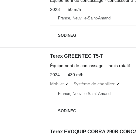
Équipement de concassage - concasseur à pe
2023
50 m/h
France, Neuville-Saint-Amand
SODINEG
Terex GREENTEC T5-T
Équipement de concassage - tamis rotatif
2024
430 m/h
Mobile
✓
Système de chenilles
✓
France, Neuville-Saint-Amand
SODINEG
Terex EVOQUIP COBRA 290R CONC