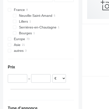
MTK
YG-Series
I140
France
MVSI
J960
Neuville-Saint-Amand
PRO
J1170
Lillers
VSI
J1175
Serrières-en-Chautagne
Bourges
Europe
Asie
Royaume-Uni
autres
Pologne
Chine
Allemagne
Émirats arabes unis
Ukraine
Irlande
Inde
Prix
Slovaquie
Finlande
–
Norvège
Lituanie
tout afficher
Type d'annonce