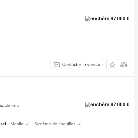
97 000 €
Contacter le vendeur
97 000 €
mâchoires
esel
Mobile
✓
Système de chenilles
✓