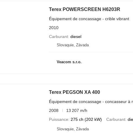
Terex POWERSCREEN H6203R
Équipement de concassage - crible vibrant
2010
Carburant
diesel
Slovaquie, Závada
Veacom s.r.o.
Terex PEGSON XA 400
Équipement de concassage - concasseur à 
2008
13 207 m/h
Puissance
275 ch (202 kW)
Carburant
di
Slovaquie, Závada