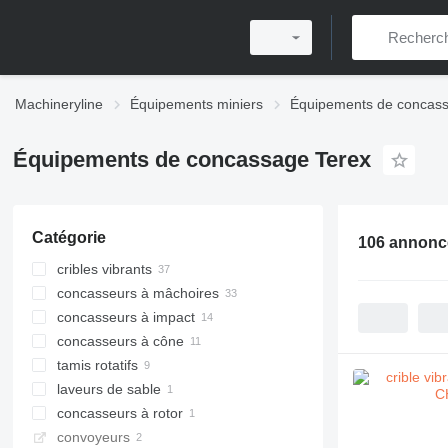
Machineryline
Équipements miniers
Équipements de concas
Équipements de concassage Terex
Catégorie
106 annonc
cribles vibrants
concasseurs à mâchoires
concasseurs à impact
concasseurs à cône
concasseurs à percussion à arbre
horizontal
tamis rotatifs
concasseurs à percussion à arbre
laveurs de sable
vertical
concasseurs à rotor
convoyeurs