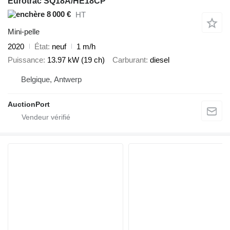
Eurotrac SQ18A/HE18CP
8 000 €
HT
Mini-pelle
2020
État
neuf
1 m/h
Puissance
13.97 kW (19 ch)
Carburant
diesel
Belgique, Antwerp
AuctionPort