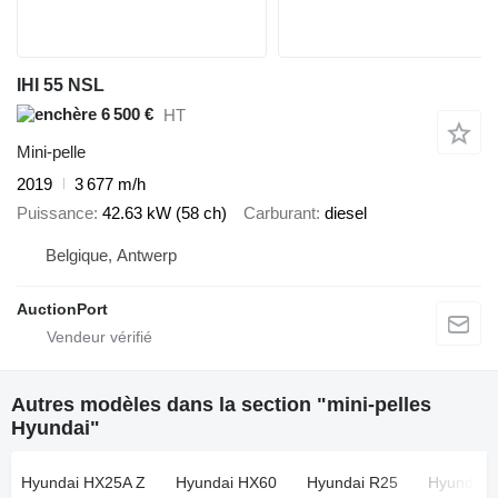
IHI 55 NSL
6 500 €
HT
Mini-pelle
2019
3 677 m/h
Puissance
42.63 kW (58 ch)
Carburant
diesel
Belgique, Antwerp
AuctionPort
Autres modèles dans la section "mini-pelles
Hyundai"
Hyundai HX25A Z
Hyundai HX60
Hyundai R25
Hyundai 