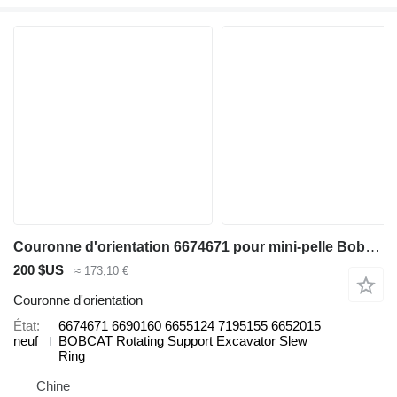
Couronne d'orientation 6674671 pour mini-pelle Bobcat 320 322 322G 323J 329 E16 325 328 331 334 337
200 $US
≈ 173,10 €
Couronne d'orientation
État
6674671 6690160 6655124 7195155 6652015
neuf
BOBCAT Rotating Support Excavator Slew
Ring
Chine