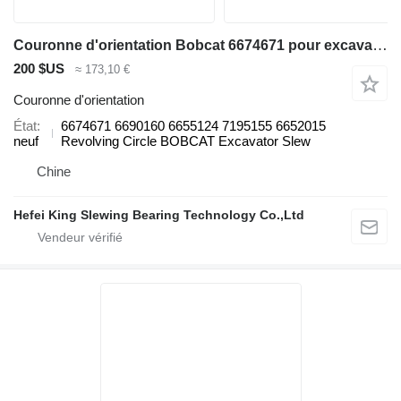
Couronne d'orientation Bobcat 6674671 pour excavateur Bobcat 320 322 322G 323J 329 E16 E19 325 328 331 334 337
200 $US
≈ 173,10 €
Couronne d'orientation
État
6674671 6690160 6655124 7195155 6652015
neuf
Revolving Circle BOBCAT Excavator Slew
Chine
Hefei King Slewing Bearing Technology Co.,Ltd