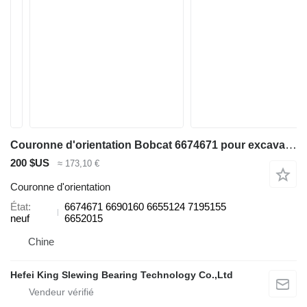
Couronne d'orientation Bobcat 6674671 pour excavateur Bobcat 320 322 322G 323J 329 E16 325 328 331 334 337
200 $US
≈ 173,10 €
Couronne d'orientation
État
6674671 6690160 6655124 7195155
neuf
6652015
Chine
Hefei King Slewing Bearing Technology Co.,Ltd