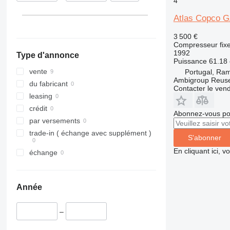
4
XAS 186
Atlas Copco G
3 500 €
Compresseur fix
1992
Type d'annonce
Puissance
61.18 
vente
Portugal, Ram
Ambigroup Reus
du fabricant
Contacter le ven
leasing
crédit
Abonnez-vous pou
par versements
trade-in ( échange avec supplément )
S'abonner
En cliquant ici, 
échange
Année
–