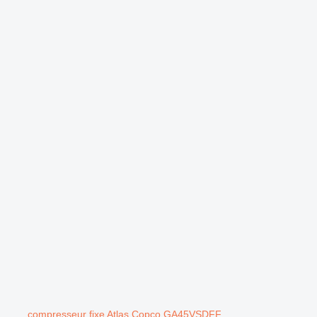
.
compresseur fixe Atlas Copco GA45VSDFF