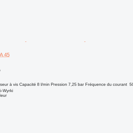
A 45
e
seur
à vis
Capacité
8 l/min
Pression
7,25 bar
Fréquence du courant
5
i-Wyrki
deur