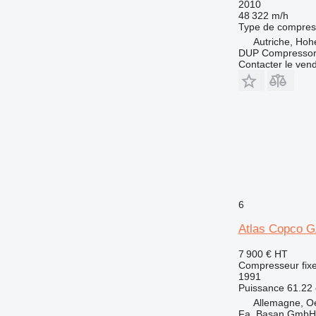
2010
48 322 m/h
Type de compres
Autriche, Ho
DUP Compressor
Contacter le ven
6
Atlas Copco 
7 900 €
HT
Compresseur fix
1991
Puissance
61.22 
Allemagne, Oe
Fa. Basan GmbH