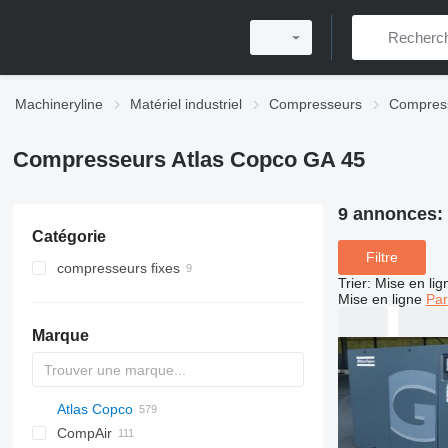
Machineryline
Matériel industriel
Compresseurs
Compress
Compresseurs Atlas Copco GA 45
9 annonces:
Catégorie
Filtre
compresseurs fixes
Trier
:
Mise en lig
Mise en ligne
Par
Marque
Atlas Copco
PDS
CompAir
DrillAir
XAS
PDP
PA
C-series
CPS