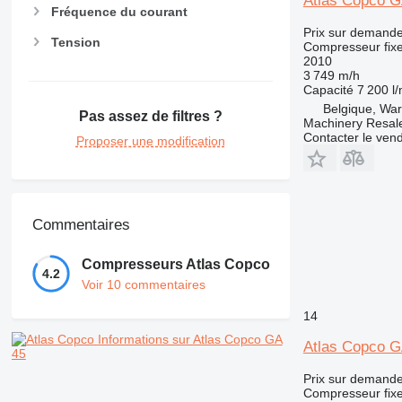
Atlas Copco G
Fréquence du courant
Prix sur demand
Tension
Compresseur fix
2010
3 749 m/h
Capacité
7 200 l/
Belgique, Wa
Pas assez de filtres ?
Machinery Resal
Contacter le ven
Proposer une modification
Commentaires
Compresseurs Atlas Copco
4.2
Voir 10 commentaires
14
Informations sur Atlas Copco GA
Atlas Copco 
45
Prix sur demand
Compresseur fix