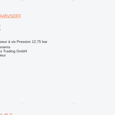
GA45VSDFF
e
e
seur
à vis
Pression
12,75 bar
henems
s Trading GmbH
deur