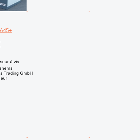
GA45+
e
e
seur
à vis
henems
s Trading GmbH
deur