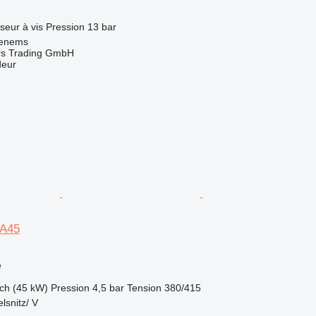
seur
à vis
Pression
13 bar
henems
s Trading GmbH
deur
GA45
e
ch (45 kW)
Pression
4,5 bar
Tension
380/415
lsnitz/ V