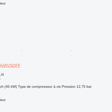
deur
GA45VSDFF
LN
e
ch (45 kW)
Type de compresseur
à vis
Pression
12,75 bar
deur