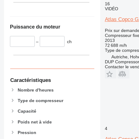
16
VIDÉO
Atlas Copco 
Puissance du moteur
Prix sur demand
Compresseur fix
2013
–
ch
72 688 m/h
Type de compres
Autriche, Ho
DUP Compressor
Contacter le ven
Caractéristiques
Nombre d'heures
Type de compresseur
Capacité
Poids net à vide
4
Pression