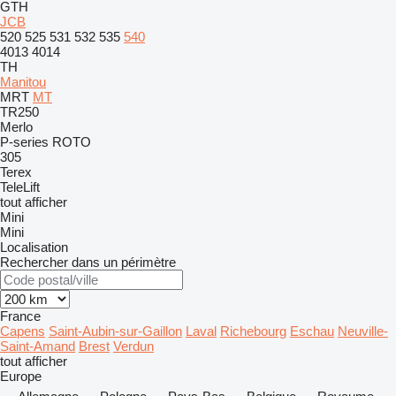
GTH
JCB
520
525
531
532
535
540
4013
4014
TH
Manitou
MRT
MT
TR250
Merlo
P-series
ROTO
305
Terex
TeleLift
tout afficher
Mini
Mini
Localisation
Rechercher dans un périmètre
France
Capens
Saint-Aubin-sur-Gaillon
Laval
Richebourg
Eschau
Neuville-
Saint-Amand
Brest
Verdun
tout afficher
Europe