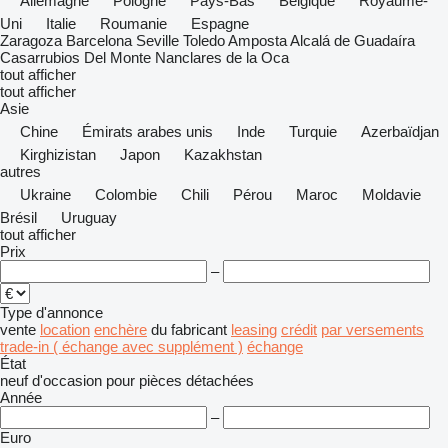
Allemagne
Pologne
Pays-Bas
Belgique
Royaume-
Uni
Italie
Roumanie
Espagne
Zaragoza
Barcelona
Seville
Toledo
Amposta
Alcalá de Guadaíra
Casarrubios Del Monte
Nanclares de la Oca
tout afficher
tout afficher
Asie
Chine
Émirats arabes unis
Inde
Turquie
Azerbaïdjan
Kirghizistan
Japon
Kazakhstan
autres
Ukraine
Colombie
Chili
Pérou
Maroc
Moldavie
Brésil
Uruguay
tout afficher
Prix
–
Type d'annonce
vente
location
enchère
du fabricant
leasing
crédit
par versements
trade-in ( échange avec supplément )
échange
État
neuf
d'occasion
pour pièces détachées
Année
–
Euro