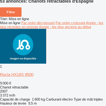
53 annonces:
Chariots rétractables d'Espagne
Filtre
Trier
:
Mise en ligne
Mise en ligne
Par ordre décroissant
Par ordre croissant
Année - les
plus récentes en premier
Année - les plus anciens au début
1
Rocla HX16S 9500
9 000 €
Chariot rétractable
2007
3 372 m/h
Capacité de charge
1 600 kg
Carburant
électro
Type de mât
triplex
Hauteur de levée
9,5 m