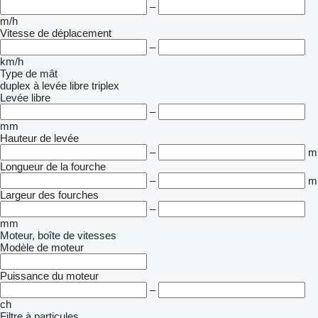
–
m/h
Vitesse de déplacement
–
km/h
Type de mât
duplex à levée libre
triplex
Levée libre
–
mm
Hauteur de levée
–
m
Longueur de la fourche
–
m
Largeur des fourches
–
mm
Moteur, boîte de vitesses
Modèle de moteur
Puissance du moteur
–
ch
Filtre à particules