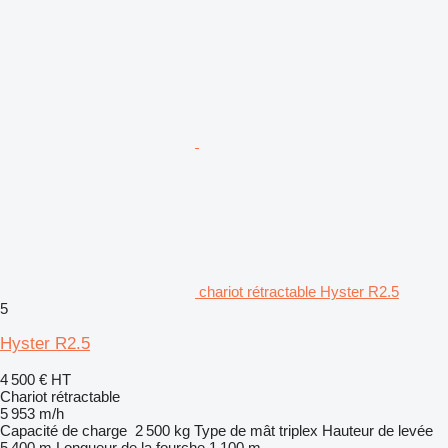
chariot rétractable Hyster R2.5
5
Hyster R2.5
4 500 €
HT
Chariot rétractable
5 953 m/h
Capacité de charge
2 500 kg
Type de mât
triplex
Hauteur de levée
5 400 m
Longueur de la fourche
1 100 m