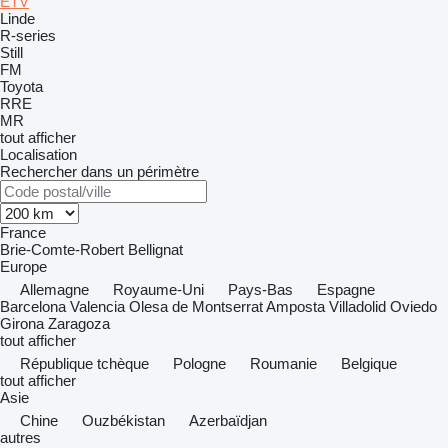
ETV
Linde
R-series
Still
FM
Toyota
RRE
MR
tout afficher
Localisation
Rechercher dans un périmètre
France
Brie-Comte-Robert
Bellignat
Europe
Allemagne
Royaume-Uni
Pays-Bas
Espagne
Barcelona
Valencia
Olesa de Montserrat
Amposta
Villadolid
Oviedo
Girona
Zaragoza
tout afficher
République tchèque
Pologne
Roumanie
Belgique
tout afficher
Asie
Chine
Ouzbékistan
Azerbaïdjan
autres