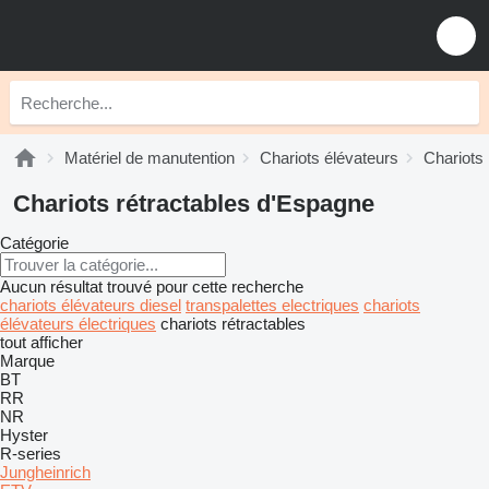
Matériel de manutention
Chariots élévateurs
Chariots 
Chariots rétractables d'Espagne
Catégorie
Aucun résultat trouvé pour cette recherche
chariots élévateurs diesel
transpalettes electriques
chariots
élévateurs électriques
chariots rétractables
tout afficher
Marque
BT
RR
NR
Hyster
R-series
Jungheinrich