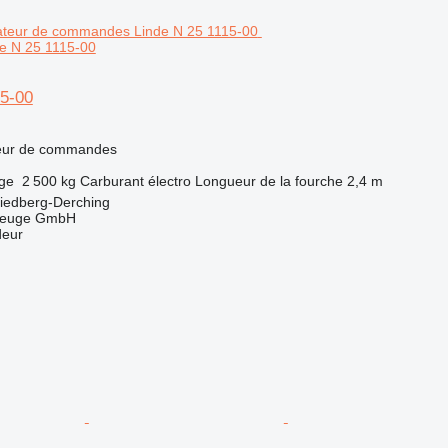
e N 25 1115-00
15-00
teur de commandes
rge
2 500 kg
Carburant
électro
Longueur de la fourche
2,4 m
riedberg-Derching
zeuge GmbH
deur