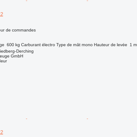
12
teur de commandes
rge
600 kg
Carburant
électro
Type de mât
mono
Hauteur de levée
1 m
riedberg-Derching
zeuge GmbH
deur
12