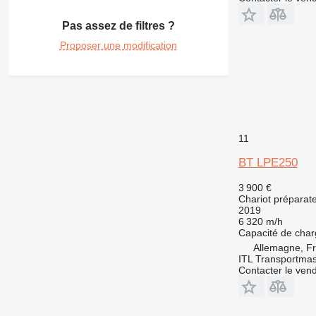
Pas assez de filtres ?
Proposer une modification
11
BT LPE250
3 900 €
Chariot prépara
2019
6 320 m/h
Capacité de cha
Allemagne, Fr
ITL Transportm
Contacter le ven