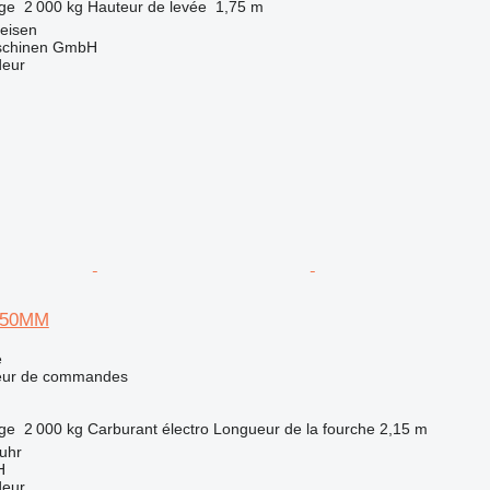
rge
2 000 kg
Hauteur de levée
1,75 m
eisen
aschinen GmbH
deur
2150MM
e
teur de commandes
rge
2 000 kg
Carburant
électro
Longueur de la fourche
2,15 m
uhr
H
deur