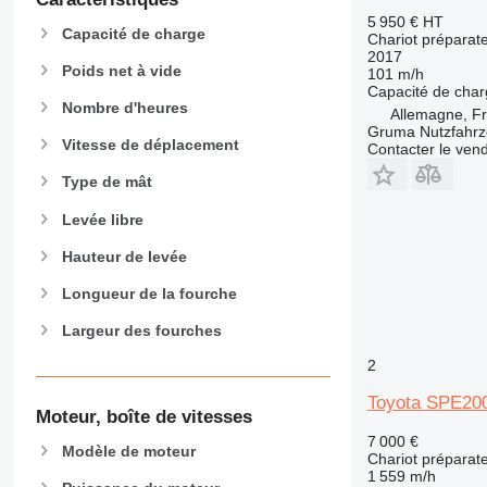
5 950 €
HT
Capacité de charge
Chariot prépara
2017
Poids net à vide
101 m/h
Capacité de cha
Nombre d'heures
Allemagne, F
Gruma Nutzfahr
Vitesse de déplacement
Contacter le ven
Type de mât
Levée libre
Hauteur de levée
Longueur de la fourche
Largeur des fourches
2
Toyota SPE20
Moteur, boîte de vitesses
7 000 €
Modèle de moteur
Chariot prépara
1 559 m/h