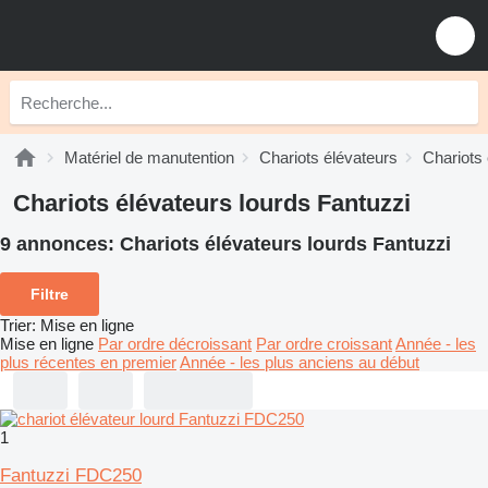
Matériel de manutention
Chariots élévateurs
Chariots 
Chariots élévateurs lourds Fantuzzi
9 annonces:
Chariots élévateurs lourds Fantuzzi
Filtre
Trier
:
Mise en ligne
Mise en ligne
Par ordre décroissant
Par ordre croissant
Année - les
plus récentes en premier
Année - les plus anciens au début
1
Fantuzzi FDC250