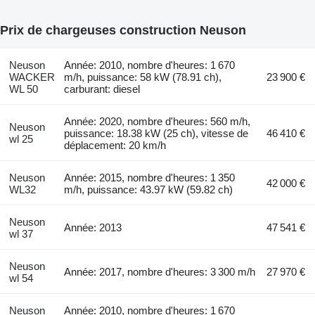
Prix de chargeuses construction Neuson
Neuson
Année: 2010, nombre d'heures: 1 670
WACKER
m/h, puissance: 58 kW (78.91 ch),
23 900 €
WL 50
carburant: diesel
Année: 2020, nombre d'heures: 560 m/h,
Neuson
puissance: 18.38 kW (25 ch), vitesse de
46 410 €
wl 25
déplacement: 20 km/h
Neuson
Année: 2015, nombre d'heures: 1 350
42 000 €
WL32
m/h, puissance: 43.97 kW (59.82 ch)
Neuson
Année: 2013
47 541 €
wl 37
Neuson
Année: 2017, nombre d'heures: 3 300 m/h
27 970 €
wl 54
Neuson
Année: 2010, nombre d'heures: 1 670