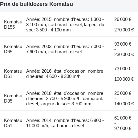
Prix de bulldozers Komatsu
Année: 2015, nombre d'heures: 1 300 -
26 000 €
Komatsu
3 100 m/h, carburant: diesel, largeur du
-
D155
soc: 3 500 - 4 100 mm
270 000 €
93 000 €
Komatsu
Année: 2003, nombre d'heures: 7 000 -
-
D65
7 600 m/h, carburant: diesel
230 000 €
73 000 €
Komatsu
Année: 2016, état: d'occasion, nombre
-
D61
d'heures: 4 600 - 8 300 m/h
100 000 €
Année: 2018, état: d'occasion, nombre
20 000 €
Komatsu
d'heures: 2 700 - 5 900 m/h, carburant:
-
D85
diesel, largeur du soc: 3 700 mm
140 000 €
61 000 €
Komatsu
Année: 2014, nombre d'heures: 6 800 -
-
D51
11 000 m/h, carburant: diesel
97 000 €