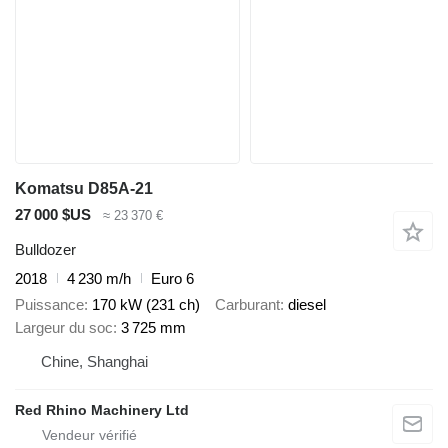
Komatsu D85A-21
27 000 $US
≈ 23 370 €
Bulldozer
2018
4 230 m/h
Euro 6
Puissance
170 kW (231 ch)
Carburant
diesel
Largeur du soc
3 725 mm
Chine, Shanghai
Red Rhino Machinery Ltd