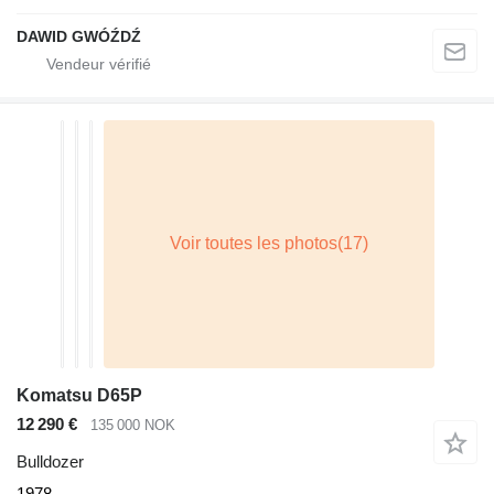
DAWID GWÓŹDŹ
Komatsu D65P
12 290 €
135 000 NOK
Bulldozer
1978