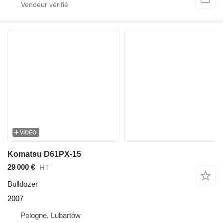
VIDÉO
Komatsu D61PX-15
29 000 €
HT
Bulldozer
2007
Pologne, Lubartów