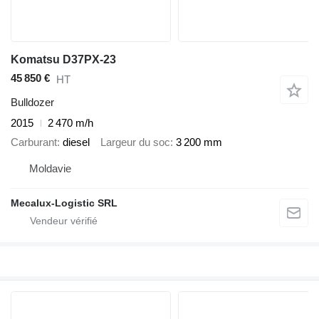
Komatsu D37PX-23
45 850 €
HT
Bulldozer
2015
2 470 m/h
Carburant
diesel
Largeur du soc
3 200 mm
Moldavie
Mecalux-Logistic SRL