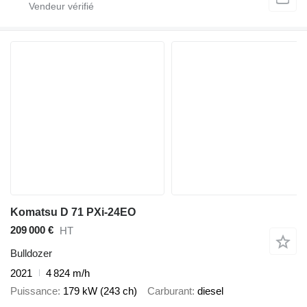
Komatsu D 71 PXi-24EO
209 000 €
HT
Bulldozer
2021
4 824 m/h
Puissance
179 kW (243 ch)
Carburant
diesel