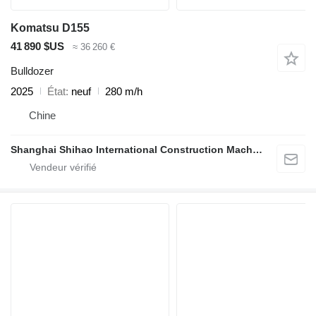
Komatsu D155
41 890 $US
≈ 36 260 €
Bulldozer
2025
État
neuf
280 m/h
Chine
Shanghai Shihao International Construction Machinery Co., Ltd.