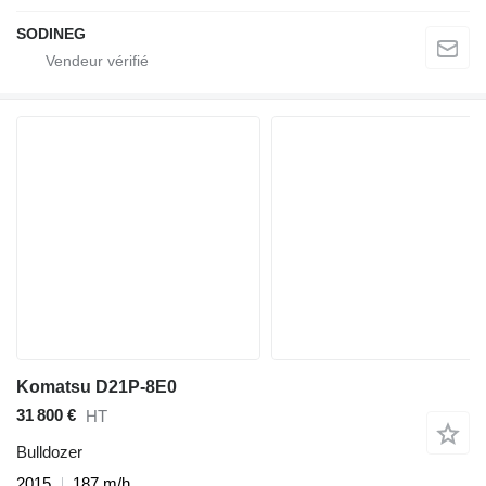
SODINEG
Komatsu D21P-8E0
31 800 €
HT
Bulldozer
2015
187 m/h