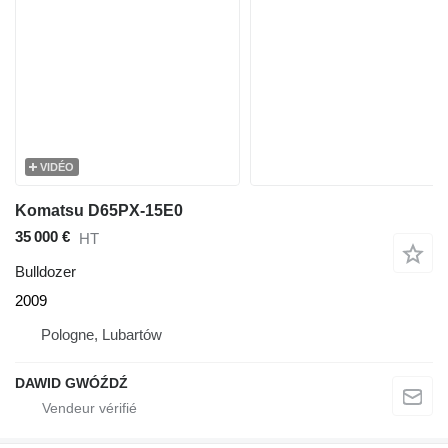
VIDÉO
Komatsu D65PX-15E0
35 000 €
HT
Bulldozer
2009
Pologne, Lubartów
DAWID GWÓŹDŹ