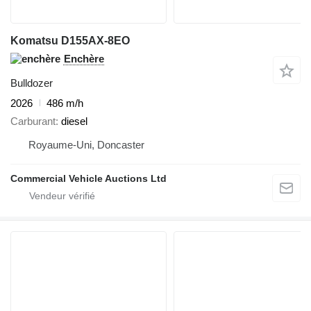
Komatsu D155AX-8EO
Enchère
Bulldozer
2026
486 m/h
Carburant
diesel
Royaume-Uni, Doncaster
Commercial Vehicle Auctions Ltd