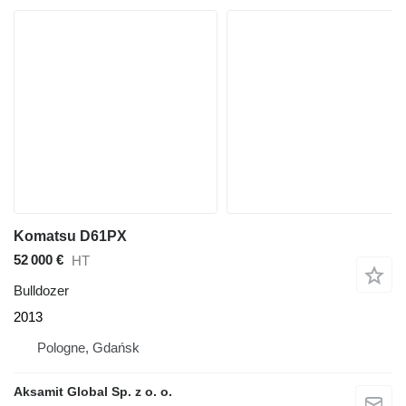
Komatsu D61PX
52 000 €
HT
Bulldozer
2013
Pologne, Gdańsk
Aksamit Global Sp. z o. o.