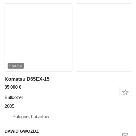
VIDÉO
Komatsu D65EX-15
35 000 €
Bulldozer
2005
Pologne, Lubartów
DAWID GWÓŹDŹ