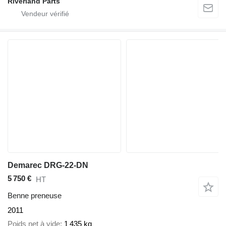
Riverland Parts
Demarec DRG-22-DN
5 750 €
HT
Benne preneuse
2011
Poids net à vide
1 435 kg