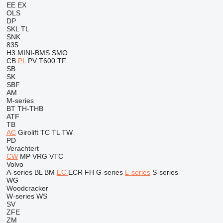
EE
EX
OLS
DP
SKL
TL
SNK
835
H3
MINI-BMS
SMO
CB
PL
PV
T600
TF
SB
SK
SBF
AM
M-series
BT
TH-THB
ATF
TB
AC
Girolift
TC
TL
TW
PD
Verachtert
CW
MP
VRG
VTC
Volvo
A-series
BL
BM
EC
ECR
FH
G-series
L-series
S-series
WG
Woodcracker
W-series
WS
SV
ZFE
ZM