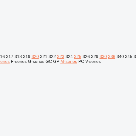
16
317
318
319
320
321
322
323
324
325
326
329
330
336
340
345
3
eries
F-series
G-series
GC
GP
M-series
PC
V-series