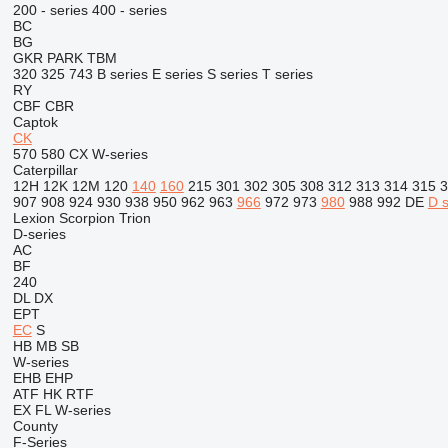
200 - series
400 - series
BC
BG
GKR
PARK
TBM
320
325
743
B series
E series
S series
T series
RY
CBF
CBR
Captok
CK
570
580
CX
W-series
Caterpillar
12H
12K
12M
120
140
160
215
301
302
305
308
312
313
314
315
3
907
908
924
930
938
950
962
963
966
972
973
980
988
992
DE
D s
Lexion
Scorpion
Trion
D-series
AC
BF
240
DL
DX
EPT
EC
S
HB
MB
SB
W-series
EHB
EHP
ATF
HK
RTF
EX
FL
W-series
County
F-Series