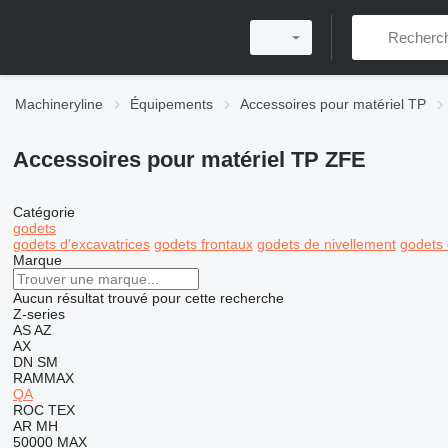
Machineryline
Équipements
Accessoires pour matériel TP
Accessoires pour matériel TP ZFE
Catégorie
godets
godets d'excavatrices
godets frontaux
godets de nivellement
godets 
Marque
Aucun résultat trouvé pour cette recherche
Z-series
AS
AZ
AX
DN
SM
RAMMAX
QA
ROC
TEX
AR
MH
50000 MAX