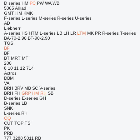
D series
HM
PC
PW
WA
WB
5065
Allrad
GMT
HM
KMK
F-series
L-series
M-series
R-series
U-series
AD
Liebherr
A-series
HS
HTM
L-series
LB
LH
LR
LTM
MK
PR
R-series
T-series
BA-70-2.90
BT-90-2.90
TGS
BF
BF
BT
MRT
MT
200
8
10
11
12
714
Actros
DBM
VA
BRH
BRV
MB
SC
V-series
BRH
FH
GRP
HM
RH
SB
D-series
E-series
GH
B-series
LB
SNK
L-series
RH
OQ
CUT
TOP
TS
PK
PRB
777
3288
5011
RB