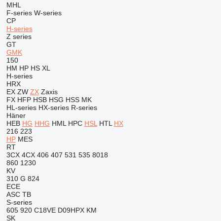
MHL
F-series
W-series
CP
H-series
Z series
GT
GMK
150
HM
HP
HS
XL
H-series
HRX
EX
ZW
ZX
Zaxis
FX
HFP
HSB
HSG
HSS
MK
HL-series
HX-series
R-series
Häner
HEB
HG
HHG
HML
HPC
HSL
HTL
HX
216
223
HP
MES
RT
3CX
4CX
406
407
531
535
8018
860
1230
KV
310 G
824
ECE
ASC
TB
S-series
605
920
C18VE
D09HPX
KM
SK