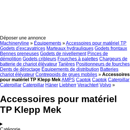
Déposer une annonce
Machineryline
»
Équipements
»
Accessoires pour matériel TP
Godets d'excavatrices
Marteaux hydrauliques
Godets frontaux
Bennes preneuses
Godets de nivellement
Pinces de
démolition
Godets cribleurs
Fourches à palettes
Chargeurs de
batterie de chariot élévateur
Tarières
Positionneurs de fourches
Dents de déroctage
Équipements de distribution
Batteries
chariot élévateur
Contrepoids de grues mobiles
»
Accessoires
pour matériel TP Klepp Mek
AMPS
Captok
Captok
Caterpillar
Caterpillar
Caterpillar
Häner
Liebherr
Verachtert
Volvo
»
Accessoires pour matériel
TP Klepp Mek
Catégorie