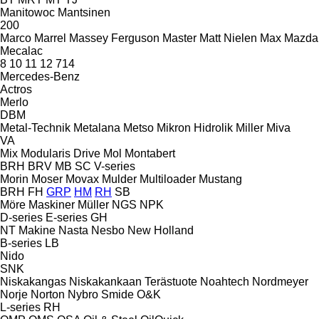
Manitowoc
Mantsinen
200
Marco
Marrel
Massey Ferguson
Master
Matt Nielen
Max
Mazda
Mecalac
8
10
11
12
714
Mercedes-Benz
Actros
Merlo
DBM
Metal-Technik
Metalana
Metso
Mikron Hidrolik
Miller
Miva
VA
Mix
Modularis Drive
Mol
Montabert
BRH
BRV
MB
SC
V-series
Morin
Moser
Movax
Mulder
Multiloader
Mustang
BRH
FH
GRP
HM
RH
SB
Möre Maskiner
Müller
NGS
NPK
D-series
E-series
GH
NT Makine
Nasta
Nesbo
New Holland
B-series
LB
Nido
SNK
Niskakangas
Niskakankaan Terästuote
Noahtech
Nordmeyer
Norje
Norton
Nybro Smide
O&K
L-series
RH