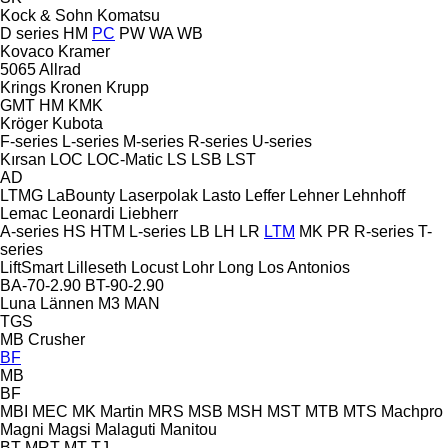
Kock & Sohn
Komatsu
D series
HM
PC
PW
WA
WB
Kovaco
Kramer
5065
Allrad
Krings
Kronen
Krupp
GMT
HM
KMK
Kröger
Kubota
F-series
L-series
M-series
R-series
U-series
Kırsan
LOC
LOC-Matic
LS
LSB
LST
AD
LTMG
LaBounty
Laserpolak
Lasto
Leffer
Lehner
Lehnhoff
Lemac
Leonardi
Liebherr
A-series
HS
HTM
L-series
LB
LH
LR
LTM
MK
PR
R-series
T-
series
LiftSmart
Lilleseth
Locust
Lohr
Long
Los Antonios
BA-70-2.90
BT-90-2.90
Luna
Lännen
M3
MAN
TGS
MB Crusher
BF
MB
BF
MBI
MEC
MK Martin
MRS
MSB
MSH
MST
MTB
MTS
Machpro
Magni
Magsi
Malaguti
Manitou
BT
MRT
MT
TJ