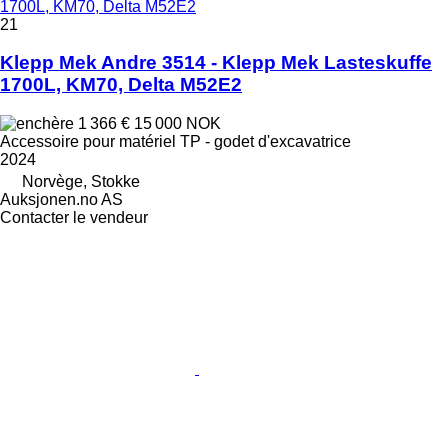
1700L, KM70, Delta M52E2
21
Klepp Mek Andre 3514 - Klepp Mek Lasteskuffe
1700L, KM70, Delta M52E2
1 366 €
15 000 NOK
Accessoire pour matériel TP - godet d'excavatrice
2024
Norvège, Stokke
Auksjonen.no AS
Contacter le vendeur