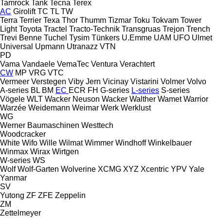
Tamrock
Tank
Tecna
Terex
AC
Girolift
TC
TL
TW
Terra
Terrier
Texa
Thor
Thumm
Tizmar
Toku
Tokvam
Tower
Light
Toyota
Tractel
Tracto-Technik
Transgruas
Trejon
Trench
Trevi Benne
Tuchel
Tysim
Tünkers
U.Emme
UAM
UFO
Ulmet
Universal
Upmann
Utranazz
VTN
PD
Vama
Vandaele
VemaTec
Ventura
Verachtert
CW
MP
VRG
VTC
Vermeer
Verstegen
Viby Jern
Vicinay
Vistarini
Volmer
Volvo
A-series
BL
BM
EC
ECR
FH
G-series
L-series
S-series
Vögele
WLT
Wacker Neuson
Wacker
Walther
Wamet
Warrior
Warzée
Weidemann
Weimar
Werk
Werklust
WG
Werner Baumaschinen
Westtech
Woodcracker
White
Wifo
Wille
Wilmat
Wimmer
Windhoff
Winkelbauer
Winmax
Wirax
Wirtgen
W-series
WS
Wolf
Wolf-Garten
Wolverine
XCMG
XYZ
Xcentric
YPV
Yale
Yanmar
SV
Yutong
ZF
ZFE
Zeppelin
ZM
Zettelmeyer