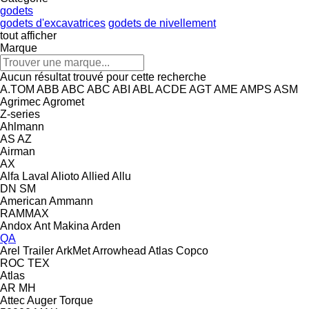
godets
godets d'excavatrices
godets de nivellement
tout afficher
Marque
Aucun résultat trouvé pour cette recherche
A.TOM
ABB
ABC
ABC
ABI
ABL
ACDE
AGT
AME
AMPS
ASM
Agrimec
Agromet
Z-series
Ahlmann
AS
AZ
Airman
AX
Alfa Laval
Alioto
Allied
Allu
DN
SM
American
Ammann
RAMMAX
Andox
Ant Makina
Arden
QA
Arel Trailer
ArkMet
Arrowhead
Atlas Copco
ROC
TEX
Atlas
AR
MH
Attec
Auger Torque