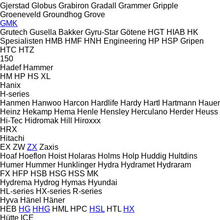
Gjerstad
Globus
Grabiron
Gradall
Grammer
Gripple
Groeneveld
Groundhog
Grove
GMK
Grutech
Gusella Bakker
Gyru-Star
Götene
HGT
HIAB
HK
Spesialisten
HMB
HMF
HNH Engineering
HP
HSP Gripen
HTC
HTZ
150
Hadef
Hammer
HM
HP
HS
XL
Hanix
H-series
Hanmen
Hanwoo
Harcon
Hardlife
Hardy
Hartl
Hartmann
Hauer
Heinz
Hekamp
Hema
Henle
Hensley
Herculano
Herder
Heuss
Hi-Tec
Hidromak
Hill
Hiroxxx
HRX
Hitachi
EX
ZW
ZX
Zaxis
Hoaf
Hoeflon
Hoist
Holaras
Holms
Holp
Huddig
Hultdins
Humer
Hummer
Hunklinger
Hydra
Hydramet
Hydraram
FX
HFP
HSB
HSG
HSS
MK
Hydrema
Hydrog
Hymas
Hyundai
HL-series
HX-series
R-series
Hyva
Hänel
Häner
HEB
HG
HHG
HML
HPC
HSL
HTL
HX
Hütte
ICE