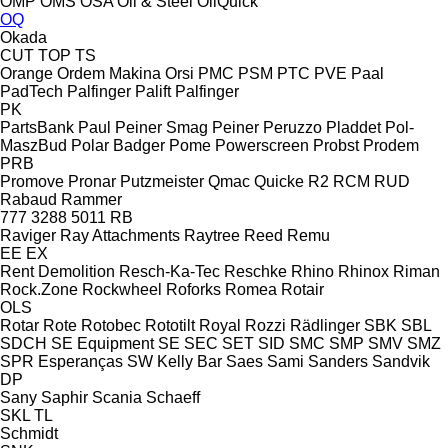
OMP
OMS
OSA
Oil & Steel
OilQuick
OQ
Okada
CUT
TOP
TS
Orange
Ordem Makina
Orsi
PMC
PSM
PTC
PVE
Paal
PadTech
Palfinger Palift
Palfinger
PK
PartsBank
Paul
Peiner Smag
Peiner
Peruzzo
Pladdet
Pol-
MaszBud
Polar Badger
Pome
Powerscreen
Probst
Prodem
PRB
Promove
Pronar
Putzmeister
Qmac
Quicke
R2
RCM
RUD
Rabaud
Rammer
777
3288
5011
RB
Raviger
Ray Attachments
Raytree
Reed
Remu
EE
EX
Rent Demolition
Resch-Ka-Tec
Reschke
Rhino
Rhinox
Riman
Rock.Zone
Rockwheel
Roforks
Romea
Rotair
OLS
Rotar
Rote
Rotobec
Rototilt
Royal
Rozzi
Rädlinger
SBK
SBL
SDCH
SE Equipment
SE
SEC
SET
SID
SMC
SMP
SMV
SMZ
SPR Esperanças
SW Kelly Bar
Saes
Sami
Sanders
Sandvik
DP
Sany
Saphir
Scania
Schaeff
SKL
TL
Schmidt