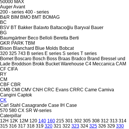
50000 MAX
Auger
Avant
200 - series
400 - series
B&R
BIM
BMO
BMT
BOMAG
BC
BSV
BT
Bakker
Balavto
Baltacıoğlu
Baryval
Bauer
BG
Baumgärtner
Beco
Belloli
Beretta
Berti
GKR
PARK
TBM
Bison
Blanchard
Blue Molds
Bobcat
320
325
743
B series
E series
S series
T series
Bomet
Boscaro
Bosch
Boss
Braas
Bradco
Brand
Bressel und
Lade
Broddson
Brokk
Bucket Warehouse
C4 Meccanica
CAM
CF
CIFA
RY
CM
CBF
CBR
CMB
CMI
CMV
CNH
CRC Evans
CRRC
Came
Camiva
Cangini
Captok
CK
Carl Stahl
Casagrande
Case IH
Case
570
580
CX
SR
W-series
Caterpillar
12H
12K
12M
120
140
160
215
301
302
305
308
312
313
314
315
316
317
318
319
320
321
322
323
324
325
326
329
330