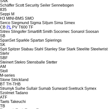
SNK
Schäffer
Scott
Security
Seiler
Sennebogen
835
Seppi M
H3
MINI-BMS
SMO
Serco
Siegmund
Sigma
Siljum
Sima
Simex
CB
PL
PV
T600
TF
Sitrex
Slingofer
Smartlift
Smith
Socomec
Sonarol
Soosan
SB
SpanSet
Sparkle
Spartan
Spierings
SK
Spit
Spitzer
Stabau
Stahl
Stanley
Star
Stark
Steelite
Steelwrist
Stehr
SBF
Steinert
Stekro
Stensballe
Stetter
AM
Stoll
M-series
Stone
Strickland
BT
TH-THB
Strumyk
Suihe
Sullair
Sumab
Sunward
Svetruck
Symex
Szolmet
Tadano
ATF
Taets
Takeuchi
TB