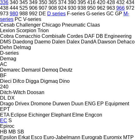
336
340
345
349
350
365
374
390
395
416
420
428
432
434
438
444
525
906
907
908
924
930
938
950
962
963
966
972
973
980
988
992
DE
D series
F-series
G-series
GC
GP
M-
series
PC
V-series
Cesab
Challenger
Chicago Pneumatic
Claas
Lexion
Scorpion
Trion
Cobra
Comacchio
Combisafe
Cordes
DAF
DB Engineering
DMS
Daedong
Daemo
Dalen
Dalex
DandA
Dawson
Dehaco
Dehn
Delmag
D-series
Demag
AC
Demarec
Demarol
Demoq
Deutz
BF
Dieci
Difco
Digga
Digmaq
Dino
240
Ditch-Witch
Doosan
DL
DX
Drago
Drivex
Dromone
Durwen
Duun
ENG
EP Equipment
EPT
ETA
Eclipse
Eichinger
Elephant
Elme
Engcon
EC
S
Epiroc
HB
MB
SB
Epsilon
Erkat
Esco
Euro-Jabelmann
Eurograb
Euromix MTP