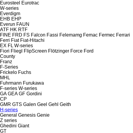
Eurosteel
Eurotrac
W-series
Everdigm
EHB
EHP
Everun
FAUN
ATF
HK
RTF
FINE
FRD
FS
Falcon
Fassi
Felemamg
Femac
Fermec
Ferrari
Ferri
Fiat
Fiat-Hitachi
EX
FL
W-series
Fiori
Fliegl
FlipScreen
Flötzinger
Force
Ford
County
Franz
F-Series
Frickelo
Fuchs
MHL
Fuhrmann
Furukawa
F-series
W-series
GA
GEA
GF Gordini
CP
GMR
GTS
Galen
Geel
Gehl
Geith
H-series
General
Genesis
Genie
Z series
Ghedini
Giant
GT