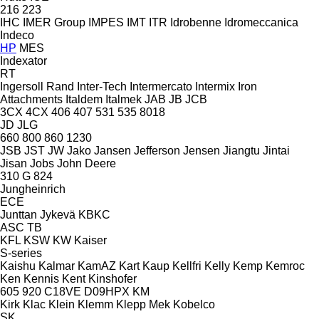
216
223
IHC
IMER Group
IMPES
IMT
ITR
Idrobenne
Idromeccanica
Indeco
HP
MES
Indexator
RT
Ingersoll Rand
Inter-Tech
Intermercato
Intermix
Iron
Attachments
Italdem
Italmek
JAB
JB
JCB
3CX
4CX
406
407
531
535
8018
JD
JLG
660
800
860
1230
JSB
JST
JW
Jako
Jansen
Jefferson
Jensen
Jiangtu
Jintai
Jisan
Jobs
John Deere
310 G
824
Jungheinrich
ECE
Junttan
Jykevä
KBKC
ASC
TB
KFL
KSW
KW
Kaiser
S-series
Kaishu
Kalmar
KamAZ
Kart
Kaup
Kellfri
Kelly
Kemp
Kemroc
Ken
Kennis
Kent
Kinshofer
605
920
C18VE
D09HPX
KM
Kirk
Klac
Klein
Klemm
Klepp Mek
Kobelco
SK